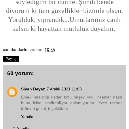
söylediğim bir cümle. Şimdi bende
diyorum ki tüm güzellikler bizimle olsun.
Yorulduk, yıprandık...Umutlarımız canlı
kalsın ki hayattan mutluluk duyalım.
camdandusler
zaman:
10:55
Paylaş
60 yorum:
Siyah Beyaz
7 Aralık 2021 11:03
Emek hırsızlığı kadar kötü birşey yok, insanlar nasıl
bunu içine sindirebiliyor anlamıyorum. Yves rocher
ürünleri güzel, teşekkürler..
Yanıtla
Yanıtlar