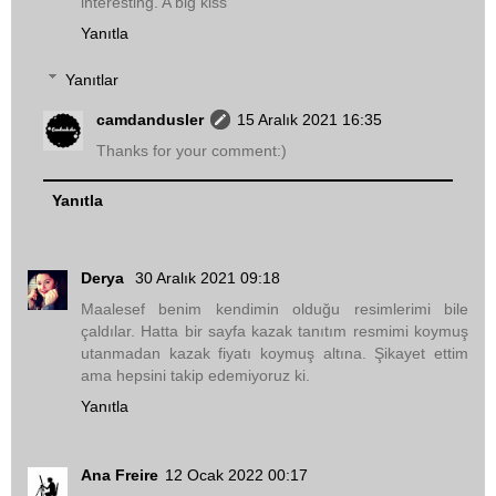
interesting. A big kiss
Yanıtla
Yanıtlar
camdandusler
15 Aralık 2021 16:35
Thanks for your comment:)
Yanıtla
Derya
30 Aralık 2021 09:18
Maalesef benim kendimin olduğu resimlerimi bile
çaldılar. Hatta bir sayfa kazak tanıtım resmimi koymuş
utanmadan kazak fiyatı koymuş altına. Şikayet ettim
ama hepsini takip edemiyoruz ki.
Yanıtla
Ana Freire
12 Ocak 2022 00:17