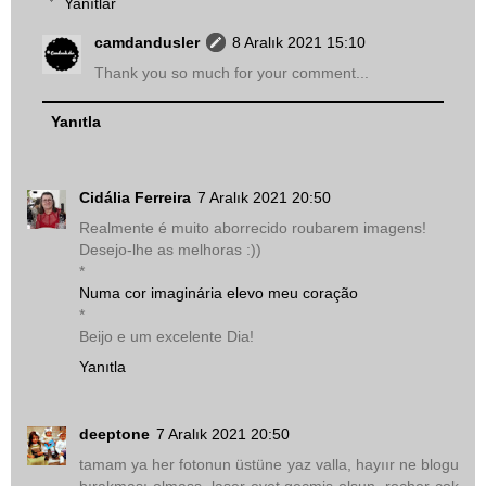
Yanıtlar
camdandusler
8 Aralık 2021 15:10
Thank you so much for your comment...
Yanıtla
Cidália Ferreira
7 Aralık 2021 20:50
Realmente é muito aborrecido roubarem imagens!
Desejo-lhe as melhoras :))
*
Numa cor imaginária elevo meu coração
*
Beijo e um excelente Dia!
Yanıtla
deeptone
7 Aralık 2021 20:50
tamam ya her fotonun üstüne yaz valla, hayıır ne blogu
bırakması olmass, laser evet geçmiş olsun, rocher çok