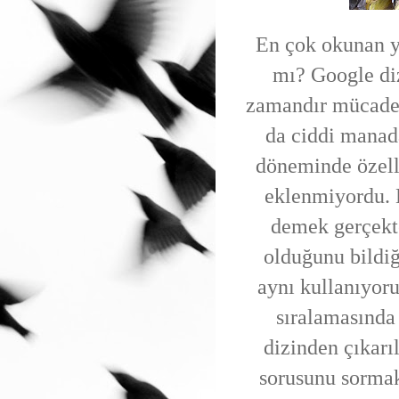
En çok okunan ya
mı? Google di
zamandır mücadel
da ciddi manad
döneminde özell
eklenmiyordu. 
demek gerçekte
olduğunu bildi
aynı kullanıyor
sıralamasında
dizinden çıkarı
sorusunu sormak