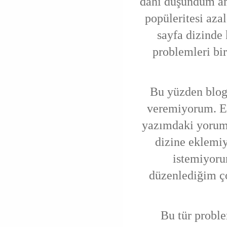
dahi düşündüm a
popüleritesi aza
sayfa dizinde
problemleri bi
Bu yüzden blog
veremiyorum. E
yazımdaki yoruml
dizine eklemiy
istemiyoru
düzenlediğim ço
Bu tür probl