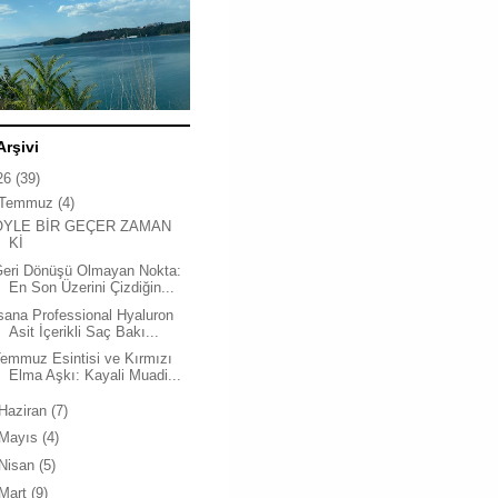
Arşivi
26
(39)
Temmuz
(4)
ÖYLE BİR GEÇER ZAMAN
Kİ
Geri Dönüşü Olmayan Nokta:
En Son Üzerini Çizdiğin...
sana Professional Hyaluron
Asit İçerikli Saç Bakı...
emmuz Esintisi ve Kırmızı
Elma Aşkı: Kayali Muadi...
Haziran
(7)
Mayıs
(4)
Nisan
(5)
Mart
(9)