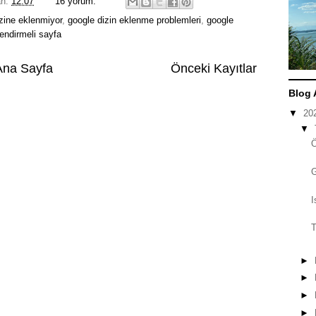
an:
12:07
16 yorum:
zine eklenmiyor
,
google dizin eklenme problemleri
,
google
endirmeli sayfa
Ana Sayfa
Önceki Kayıtlar
Blog 
▼
20
▼
I
T
►
►
►
►