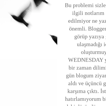
Bu problemi sizl
ilgili notları
edilmiyor ne yaz
önemli. Blogger
görüp yazıya 
ulaşmadığı i
oluşturmuy
WEDNESDAY yaz
bir zaman dilim
gün blogum ziyar
aldı ve üçüncü 
karşıma çıktı. İ
hatırlamıyorum bi