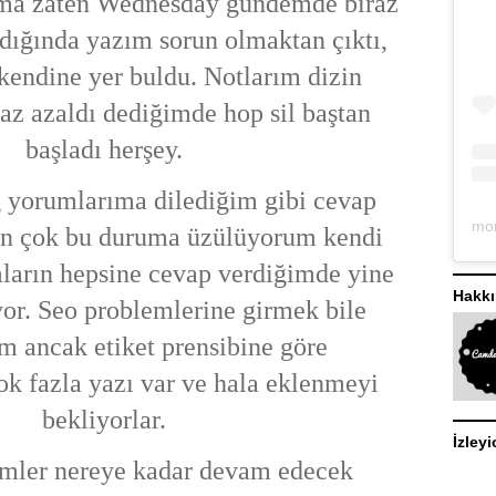
ma zaten Wednesday gündemde biraz
ldığında yazım sorun olmaktan çıktı,
 kendine yer buldu. Notlarım dizin
raz azaldı dediğimde hop sil baştan
başladı herşey.
 yorumlarıma dilediğim gibi cevap
n çok bu duruma üzülüyorum kendi
arın hepsine cevap verdiğimde yine
Hakk
or. Seo problemlerine girmek bile
m ancak etiket prensibine göre
k fazla yazı var ve hala eklenmeyi
bekliyorlar.
İzleyi
emler nereye kadar devam edecek