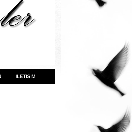
N
İLETİSİM