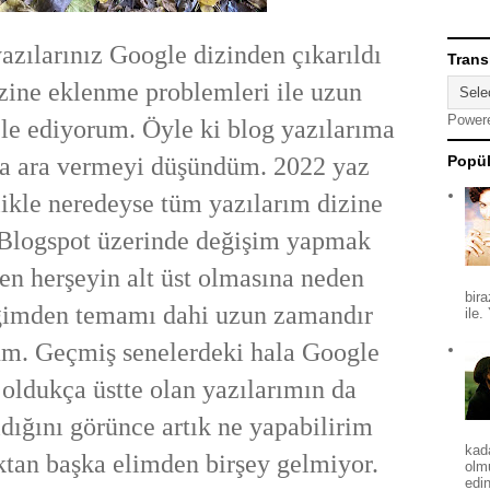
zılarınız Google dizinden çıkarıldı
Trans
zine eklenme problemleri ile uzun
Power
e ediyorum. Öyle ki blog yazılarıma
a ara vermeyi düşündüm. 2022 yaz
Popül
ikle neredeyse tüm yazılarım dizine
Blogspot üzerinde değişim yapmak
n herşeyin alt üst olmasına neden
bira
ğimden temamı dahi uzun zamandır
ile.
um. Geçmiş senelerdeki hala G
oogle
 oldukça üstte olan yazılarımın da
ldığını görünce artık ne yapabilirim
kad
tan başka elimden birşey gelmiyor.
olm
edin