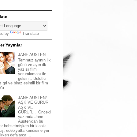
late
ed by
Translate
er Yayınlar
JANE AUSTEN
Temmuz ayının ilk
günü ve ayın ilk
yazısı film
yorumlaması ile
gelsin... Bulutlu
z gri ve biraz esintili bir film
 Ya...
JANE AUSTEN/
AŞK VE GURUR
AŞK VE
GURUR... Önceki
yazımda Jane
Austen'dan bu
ar bahsetmişken bir klasik
uş; edebiyatta kendisine yer
irken defalarca ...