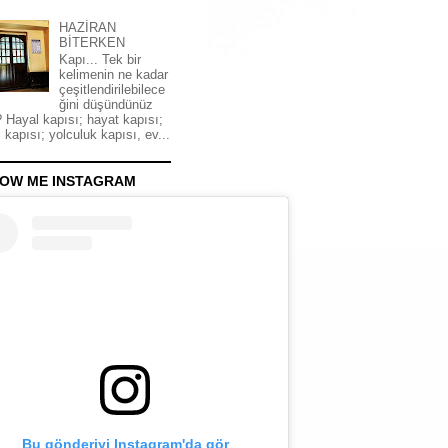
HAZİRAN
BİTERKEN
Kapı... Tek bir
kelimenin ne kadar
çeşitlendirilebilece
ğini düşündünüz
 Hayal kapısı; hayat kapısı;
 kapısı; yolculuk kapısı, ev...
OW ME INSTAGRAM
Bu gönderiyi Instagram'da gör