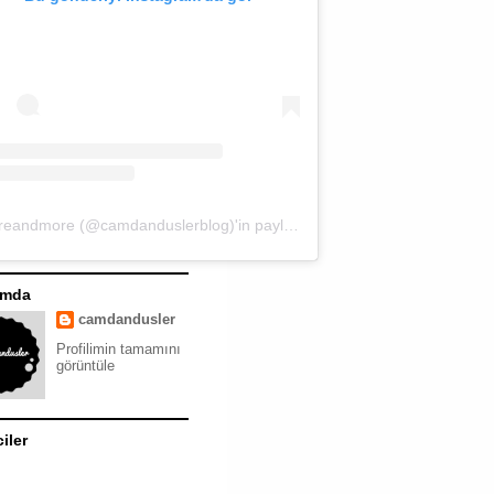
moreandmore (@camdanduslerblog)'in paylaştığı bir gönderi
ımda
camdandusler
Profilimin tamamını
görüntüle
ciler