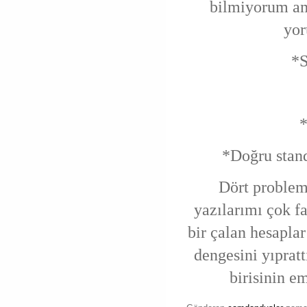
bilmiyorum am
yor
*S
*
*Doğru standa
Dört problem
yazılarımı çok f
bir çalan hesapla
dengesini yıprat
birisinin e