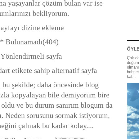
a yaşayanlar çözüm bulan var ise
umlarınızı bekliyorum.
ayfayı dizine ekleme
* Bulunamadı(404)
ÖYLE
Yönlendirmeli sayfa
Çok da
doğum 
olmanı
rt etikete sahip alternatif sayfa
bahsed
kal...
 bu şekilde; daha öncesinde blog
azla kopyalayan bile demiyorum bire
r oldu ve bu durum sanırım blogum da
tı. Neden sorusunu sormak istiyorum,
meğini çalmak bu kadar kolay....