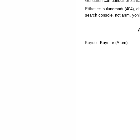
Gönderen
camdandusler
zam
Etiketler:
bulunamadı (404)
,
di
search console
,
notlarım
,
yönl
Kaydol:
Kayıtlar (Atom)