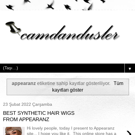
▼
appearanz
etiketine sahip kayıtlar gösteriliyor.
Tüm
kayıtları göster
23 Şubat 2022 Çarşamba
BEST SYNTHETIC HAIR WIGS
FROM APPEARANZ
›
Hi lovely people, today I present to Appearanz
site... I hope you like it. This online store has a