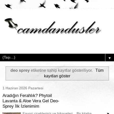
▼
deo sprey
etiketine sahip kayıtlar gösteriliyor.
Tüm
kayıtları göster
1 Haziran 2026 Pazartesi
Aradığın Ferahlık? Phytoil
Lavanta & Aloe Vera Gel Deo-
Sprey İlk İzlenimim
Favori çiçekleriniz ve hikayeleri... Bir kitaba