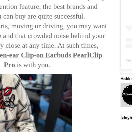
ention feature, the best brands and
 can buy are quite successful.
rts, moving or driving, you may want
e and that crowded noise behind your
y close at any time. At such times,
n-ear Clip-on Earbuds PearlClip
Pro
is with you.
Hakk
İzleyi