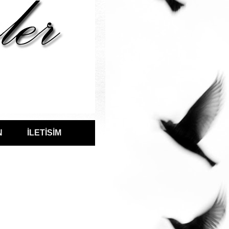
N
İLETİSİM