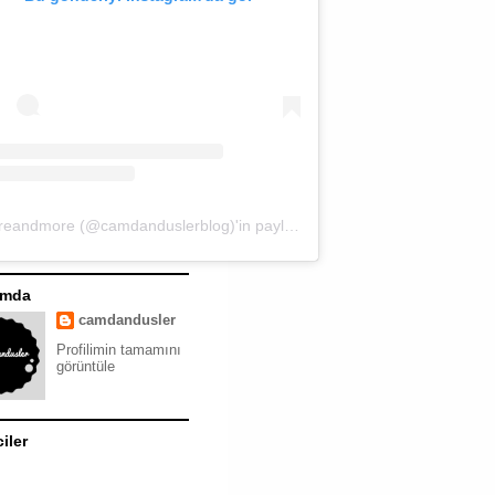
moreandmore (@camdanduslerblog)'in paylaştığı bir gönderi
ımda
camdandusler
Profilimin tamamını
görüntüle
ciler