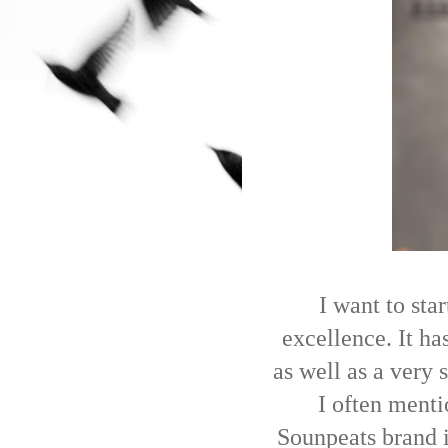
I want to sta
excellence. It ha
as well as a very 
I often menti
Sounpeats brand i