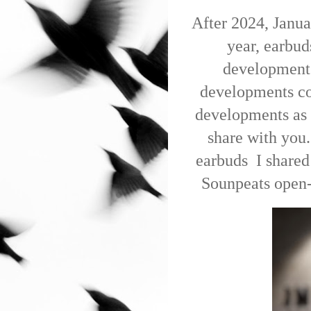
After 2024, Januar
year, earbud
developments,
developments con
developments as 
share with yo
earbuds I shared 
Sounpeats open-e