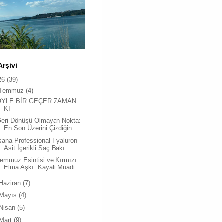
Arşivi
26
(39)
Temmuz
(4)
ÖYLE BİR GEÇER ZAMAN
Kİ
Geri Dönüşü Olmayan Nokta:
En Son Üzerini Çizdiğin...
sana Professional Hyaluron
Asit İçerikli Saç Bakı...
emmuz Esintisi ve Kırmızı
Elma Aşkı: Kayali Muadi...
Haziran
(7)
Mayıs
(4)
Nisan
(5)
Mart
(9)