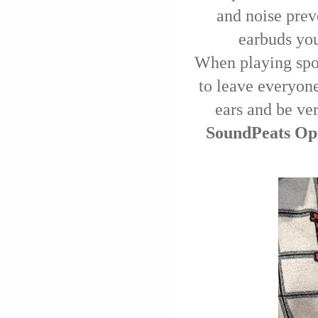
and noise prev
earbuds you
When playing spo
to leave everyon
ears and be ver
SoundPeats Ope