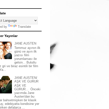
late
ed by
Translate
er Yayınlar
JANE AUSTEN
Temmuz ayının ilk
günü ve ayın ilk
yazısı film
yorumlaması ile
gelsin... Bulutlu
z gri ve biraz esintili bir film
 Ya...
JANE AUSTEN/
AŞK VE GURUR
AŞK VE
GURUR... Önceki
yazımda Jane
Austen'dan bu
ar bahsetmişken bir klasik
uş; edebiyatta kendisine yer
irken defalarca ...