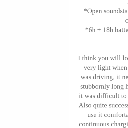
*Open soundstag
*6h + 18h batte
I think you will l
very light when
was driving, it n
stubbornly long h
it was difficult t
Also quite success
use it comfort
continuous chargi