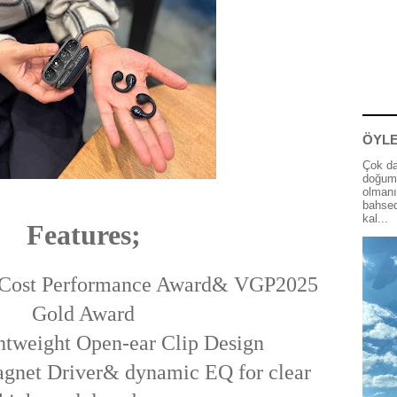
ÖYLE
Çok da
doğum 
olmanı
bahsed
kal...
Features;
 Cost Performance Award& VGP2025
Gold Award
htweight Open-ear Clip Design
net Driver& dynamic EQ for clear