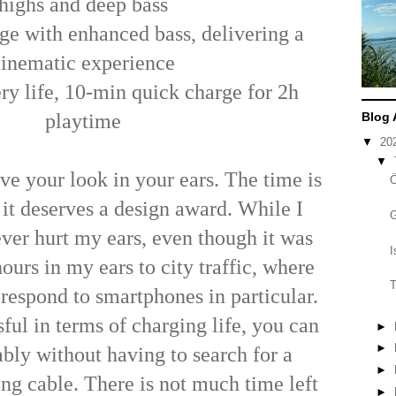
highs and deep bass
e with enhanced bass, delivering a
cinematic experience
ry life, 10-min quick charge for 2h
playtime
Blog 
▼
20
▼
ove your look in your ears. The time is
 it deserves a design award. While I
ever hurt my ears, even though it was
I
ours in my ears to city traffic, where
T
o respond to smartphones in particular.
ful in terms of charging life, you can
►
►
ably without having to search for a
►
ng cable. There is not much time left
►