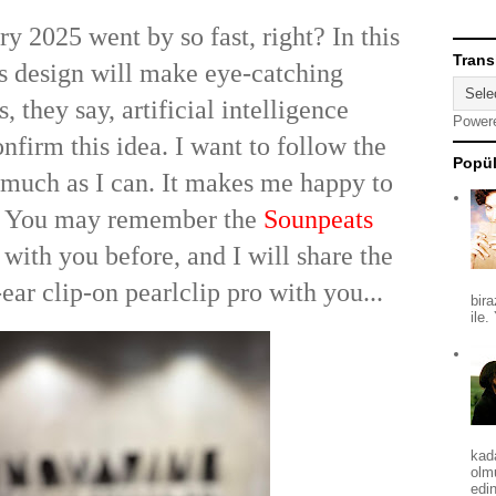
y 2025 went by so fast, right? In this
Trans
s design will make eye-catching
 they say, artificial intelligence
Power
firm this idea. I want to follow the
Popül
much as I can. It makes me happy to
u. You may remember the
Sounpeats
with you before, and I will share the
ar clip-on pearlclip pro with you...
bira
ile.
kad
olm
edin