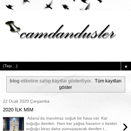
▼
blog
etiketine sahip kayıtlar gösteriliyor.
Tüm kayıtları
göster
22 Ocak 2020 Çarşamba
2020 İLK MİM
Adana'da inanılmaz soğuk bir hava var. Kar
›
soğuğu denilen. Hani kar yağsa havanın o keskin
soğuğu biraz daha yumuşayacak denilen t...