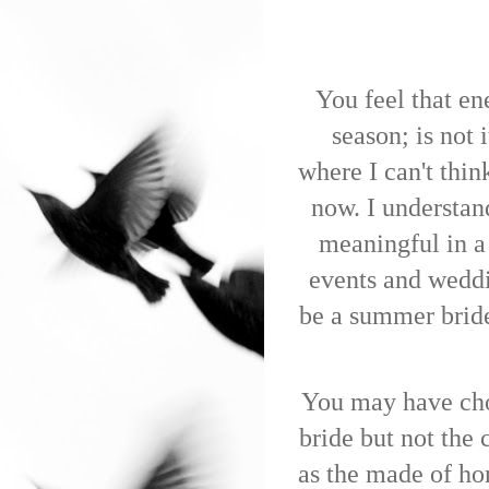
You feel that e
season; is not 
where I can't thin
now. I understan
meaningful in a
events and weddi
be a summer bride.
You may have cho
bride but not the 
as the made of ho