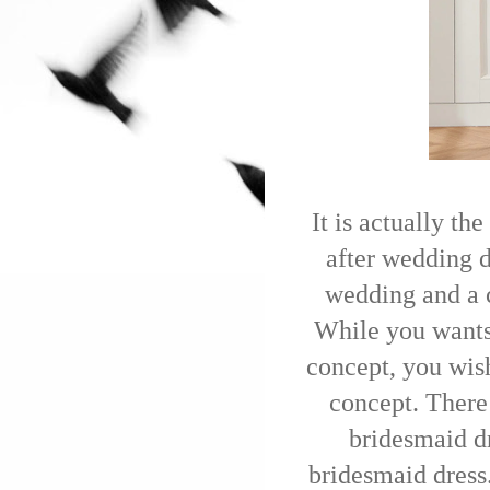
It is actually t
after wedding d
wedding and a c
While you wants
concept, you wish
concept. There 
bridesmaid dr
bridesmaid dress