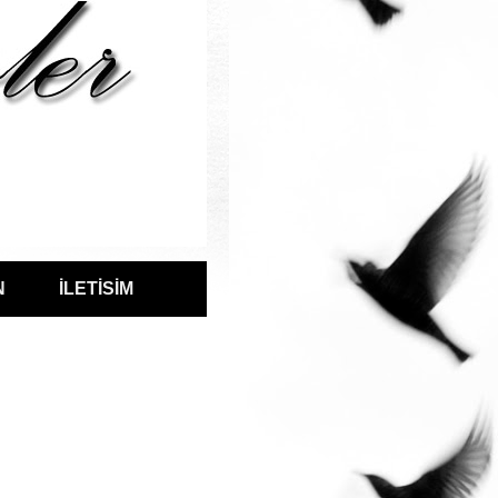
N
İLETİSİM