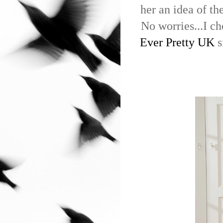
her an idea of th
No worries...
I c
Ever Pretty UK
s