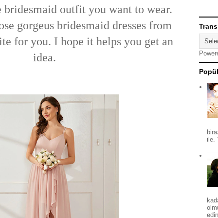
e bridesmaid outfit you want to wear.
hose gorgeus bridesmaid dresses from
Trans
ite for you. I hope it helps you get an
Power
idea.
Popül
bira
ile.
kad
olm
edin