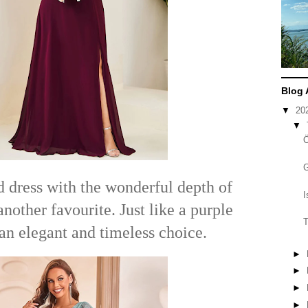
Blog 
▼
20
▼
 dress with the wonderful depth of
I
nother favourite. Just like a purple
T
 an elegant and timeless choice.
►
►
►
►