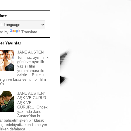
late
ed by
Translate
er Yayınlar
JANE AUSTEN
Temmuz ayının ilk
günü ve ayın ilk
yazısı film
yorumlaması ile
gelsin... Bulutlu
z gri ve biraz esintili bir film
 Ya...
JANE AUSTEN/
AŞK VE GURUR
AŞK VE
GURUR... Önceki
yazımda Jane
Austen'dan bu
ar bahsetmişken bir klasik
uş; edebiyatta kendisine yer
irken defalarca ...