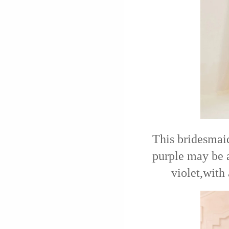
This bridesmaid
purple may be a
violet,with