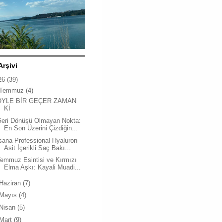
Arşivi
26
(39)
Temmuz
(4)
ÖYLE BİR GEÇER ZAMAN
Kİ
Geri Dönüşü Olmayan Nokta:
En Son Üzerini Çizdiğin...
sana Professional Hyaluron
Asit İçerikli Saç Bakı...
emmuz Esintisi ve Kırmızı
Elma Aşkı: Kayali Muadi...
Haziran
(7)
Mayıs
(4)
Nisan
(5)
Mart
(9)