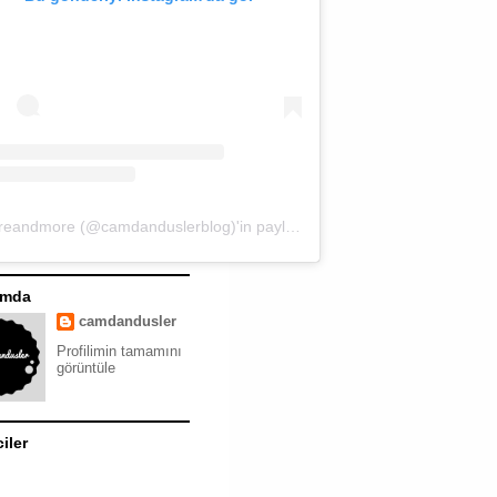
moreandmore (@camdanduslerblog)'in paylaştığı bir gönderi
ımda
camdandusler
Profilimin tamamını
görüntüle
ciler