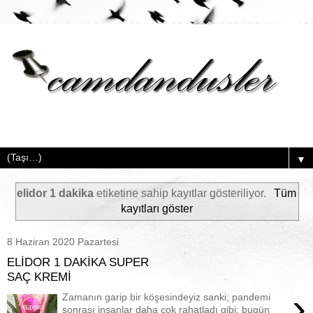
▼
elidor 1 dakika
etiketine sahip kayıtlar gösteriliyor.
Tüm
kayıtları göster
8 Haziran 2020 Pazartesi
ELİDOR 1 DAKİKA SUPER
SAÇ KREMİ
›
Zamanın garip bir köşesindeyiz sanki; pandemi
sonrası insanlar daha çok rahatladı gibi; bugün