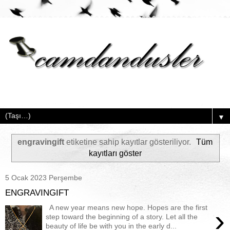
▼
engravingift
etiketine sahip kayıtlar gösteriliyor.
Tüm
kayıtları göster
5 Ocak 2023 Perşembe
ENGRAVINGIFT
A new year means new hope. Hopes are the first
›
step toward the beginning of a story. Let all the
beauty of life be with you in the early d...