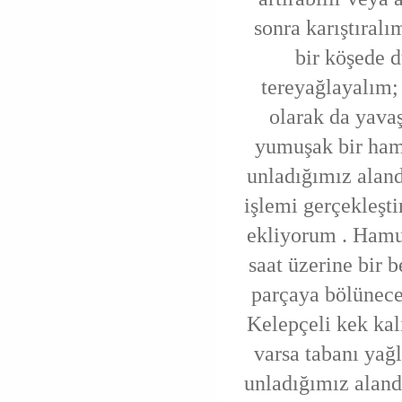
sonra karıştıral
bir köşede 
tereyağlayalım;
olarak da yava
yumuşak bir ham
unladığımız alan
işlemi gerçekleşt
ekliyorum . Hamu
saat üzerine bir 
parçaya bölünece
Kelepçeli kek kalı
varsa tabanı yağl
unladığımız alan