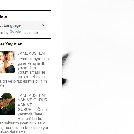
late
ed by
Translate
er Yayınlar
JANE AUSTEN
Temmuz ayının ilk
günü ve ayın ilk
yazısı film
yorumlaması ile
gelsin... Bulutlu
z gri ve biraz esintili bir film
 Ya...
JANE AUSTEN/
AŞK VE GURUR
AŞK VE
GURUR... Önceki
yazımda Jane
Austen'dan bu
ar bahsetmişken bir klasik
uş; edebiyatta kendisine yer
irken defalarca ...