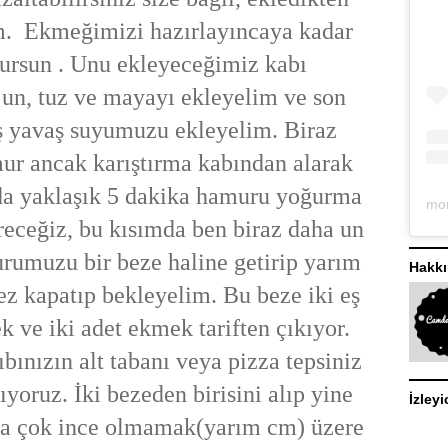
ım. Ekmeğimizi hazırlayıncaya kadar
dursun . Unu ekleyeceğimiz kabı
 un, tuz ve mayayı ekleyelim ve son
ş yavaş suyumuzu ekleyelim. Biraz
ur ancak karıştırma kabından alarak
da yaklaşık 5 dakika hamuru yoğurma
ireceğiz, bu kısımda ben biraz daha un
rumuzu bir beze haline getirip yarım
Hakk
bez kapatıp bekleyelim. Bu beze iki eş
k ve iki adet ekmek tariften çıkıyor.
bınızın alt tabanı veya pizza tepsiniz
ıyoruz. İki bezeden birisini alıp yine
İzleyi
da çok ince olmamak(yarım cm) üzere