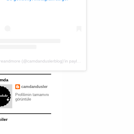
moreandmore (@camdanduslerblog)'in paylaştığı bir gönderi
ımda
camdandusler
Profilimin tamamını
görüntüle
ciler