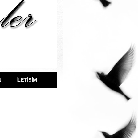
N
İLETİSİM