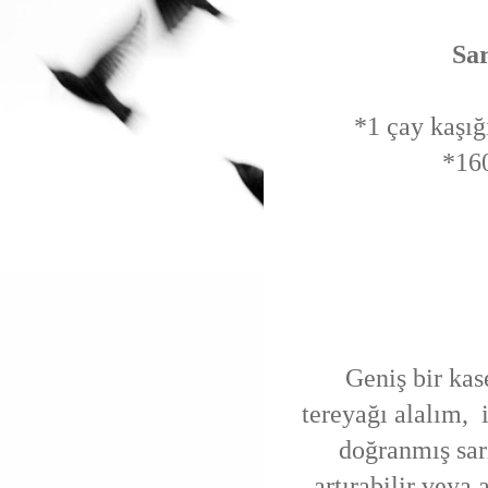
Sar
*1 çay kaşığ
*160
Geniş bir kas
tereyağı alalım, 
doğranmış sar
artırabilir veya 