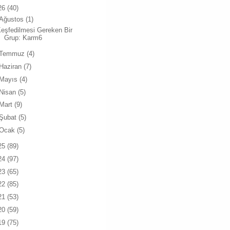
26
(40)
Ağustos
(1)
eşfedilmesi Gereken Bir
Grup: Karm6
Temmuz
(4)
Haziran
(7)
Mayıs
(4)
Nisan
(5)
Mart
(9)
Şubat
(5)
Ocak
(5)
25
(89)
24
(97)
23
(65)
22
(85)
21
(53)
20
(59)
19
(75)