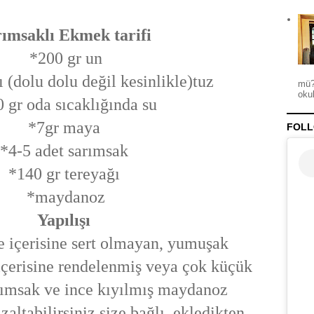
ımsaklı Ekmek tarifi
*200 gr un
ı (dolu dolu değil kesinlikle)tuz
mü?
okul
 gr oda sıcaklığında su
*7gr maya
FOLL
*4-5 adet sarımsak
*140 gr tereyağı
*maydanoz
Yapılışı
e içerisine sert olmayan, yumuşak
içerisine rendelenmiş veya çok küçük
ımsak ve ince kıyılmış maydanoz
azaltabilirsiniz size bağlı, ekledikten