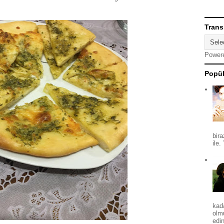
Trans
Power
Popül
bira
ile.
kad
olm
edin