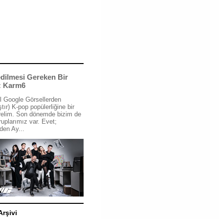
dilmesi Gereken Bir
: Karm6
l Google Görsellerden
tır) K-pop popülerliğine bir
relim. Son dönemde bizim de
ruplarımız var. Evet;
den Ay...
Arşivi