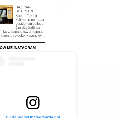
HAZİRAN
BİTERKEN
Kapı... Tek bir
kelimenin ne kadar
çeşitlendirilebilece
ğini düşündünüz
 Hayal kapısı; hayat kapısı;
 kapısı; yolculuk kapısı, ev...
OW ME INSTAGRAM
Bu gönderiyi Instagram'da gör