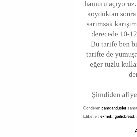
hamuru açıyoruz.
koyduktan sonra
sarımsak karışım
derecede 10-12 
Bu tarife ben b
tarifte de yumuş
eğer tuzlu kull
de
Şimdiden afiyet
Gönderen
camdandusler
zam
Etiketler:
ekmek
,
garlicbread
,