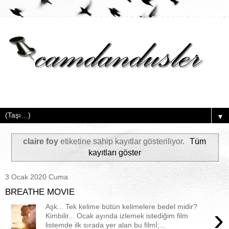
▼
claire foy
etiketine sahip kayıtlar gösteriliyor.
Tüm
kayıtları göster
3 Ocak 2020 Cuma
BREATHE MOVIE
Aşk... Tek kelime bütün kelimelere bedel midir?
›
Kimbilir... Ocak ayında izlemek istediğim film
listemde ilk sırada yer alan bu filmİ;...