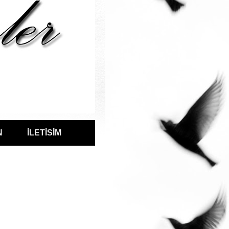
N
İLETİSİM