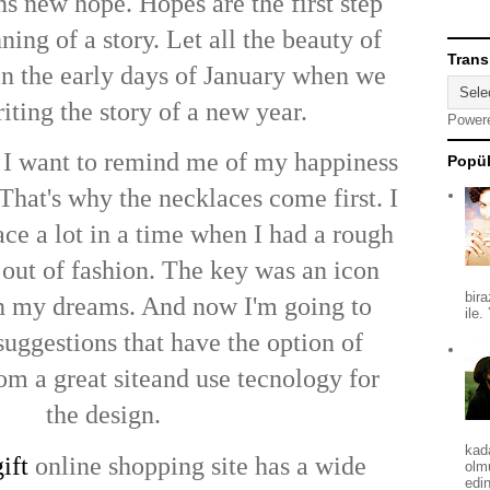
 new hope. Hopes are the first step
ing of a story. Let all the beauty of
Trans
 in the early days of January when we
riting the story of a new year.
Power
s, I want to remind me of my happiness
Popül
 That's why the necklaces come first. I
ce a lot in a time when I had a rough
t out of fashion. The key was an icon
bira
n my dreams. And now I'm going to
ile.
suggestions that have the option of
om a great siteand use tecnology for
the design.
kad
ift
online shopping site has a wide
olm
edin