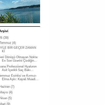
Arşivi
26
(39)
Temmuz
(4)
ÖYLE BİR GEÇER ZAMAN
Kİ
Geri Dönüşü Olmayan Nokta:
En Son Üzerini Çizdiğin...
sana Professional Hyaluron
Asit İçerikli Saç Bakı...
emmuz Esintisi ve Kırmızı
Elma Aşkı: Kayali Muadi...
Haziran
(7)
Mayıs
(4)
Nisan
(5)
Mart
(9)