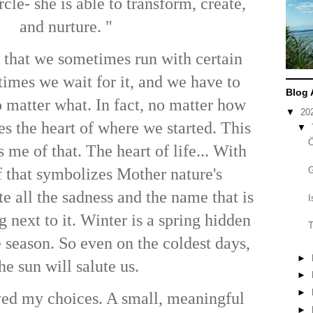
ircle- she is able to transform, create,
and nurture. "
s that we sometimes run with certain
times we wait for it, and we have to
Blog 
matter what. In fact, no matter how
▼
20
ies the heart of where we started. This
▼
me of that. The heart of life... With
f that symbolizes Mother nature's
te all the sadness and the name that is
I
g next to it. Winter is a spring hidden
T
e season. So even on the coldest days,
►
he sun will salute us.
►
►
yed my choices. A small, meaningful
►