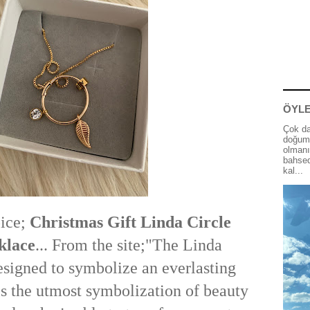
ÖYLE
Çok da
doğum 
olmanı
bahsed
kal...
ice;
Christmas Gift Linda Circle
klace
... From the site;"
The Linda
signed to symbolize an everlasting
s the utmost symbolization of beauty