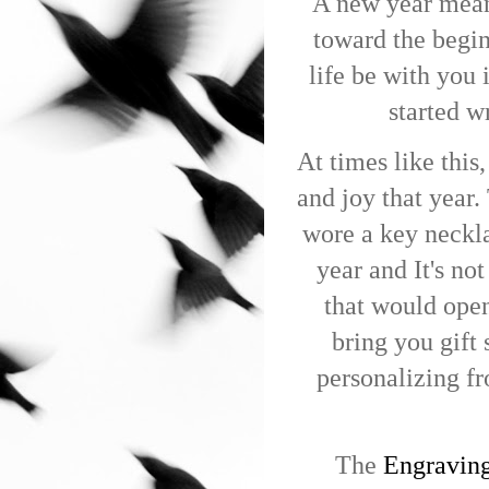
A new year means
toward the beginn
life be with you
started w
At times like thi
and joy that year.
wore a key neckla
year and It's no
that would ope
bring you gift 
personalizing fr
The
Engraving