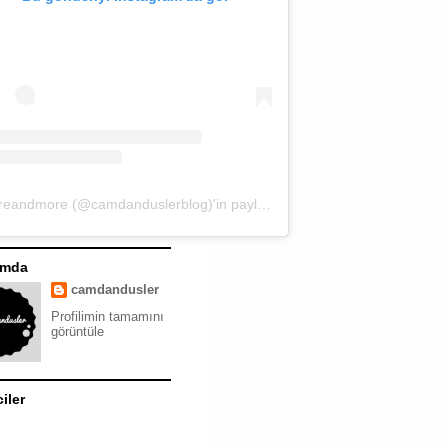
moreandmore (@camdanduslerblog)'in paylaştığı bir gönderi
ımda
camdandusler
Profilimin tamamını
görüntüle
ciler