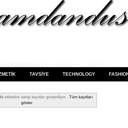
ZMETİK
TAVSİYE
TECHNOLOGY
FASHIO
ls
etiketine sahip kayıtlar gösteriliyor.
Tüm kayıtları
göster