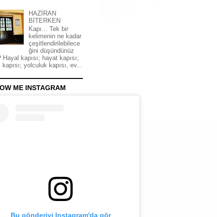
HAZİRAN
BİTERKEN
Kapı... Tek bir
kelimenin ne kadar
çeşitlendirilebilece
ğini düşündünüz
 Hayal kapısı; hayat kapısı;
 kapısı; yolculuk kapısı, ev...
OW ME INSTAGRAM
Bu gönderiyi Instagram'da gör