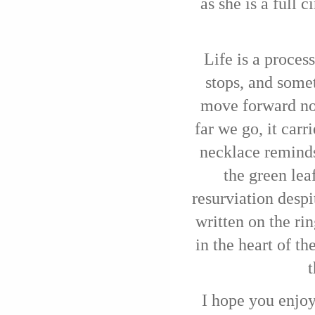
as she is a full c
Life is a proces
stops, and some
move forward no 
far we go, it carr
necklace reminds 
the green lea
resurviation despi
written on the rin
in the heart of th
t
I hope you enjo