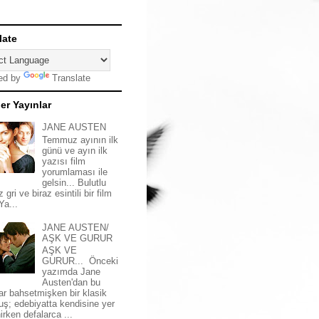
late
ed by
Translate
er Yayınlar
JANE AUSTEN
Temmuz ayının ilk
günü ve ayın ilk
yazısı film
yorumlaması ile
gelsin... Bulutlu
z gri ve biraz esintili bir film
 Ya...
JANE AUSTEN/
AŞK VE GURUR
AŞK VE
GURUR... Önceki
yazımda Jane
Austen'dan bu
ar bahsetmişken bir klasik
uş; edebiyatta kendisine yer
irken defalarca ...