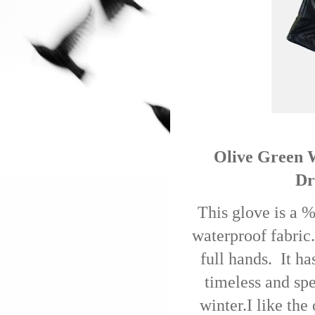
Olive Green W
Dr
This glove is a %
waterproof fabric.
full hands. It ha
timeless and spe
winter.I like the