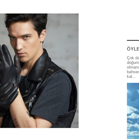
ÖYLE
Çok da
doğum 
olmanı
bahsed
kal...