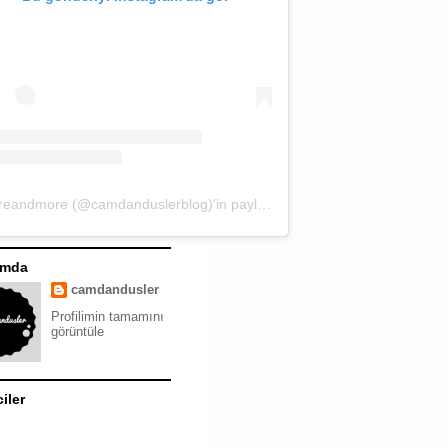
moreandmore (@camdanduslerblog)'in paylaştığı bir gönderi
ımda
camdandusler
Profilimin tamamını
görüntüle
ciler