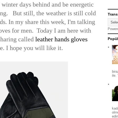
 winter days behind and be energetic
ng. But still, the weather is still cold
Trans
ds. In my share this week, I'm talking
Power
loves for men. Today I am here with
sharing called
leather hands gloves
Popül
e. I hope you will like it.
bira
ile.
kad
olm
edin