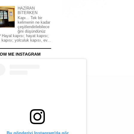
HAZİRAN
BİTERKEN
Kapı... Tek bir
kelimenin ne kadar
çeşitlendirilebilece
ğini düşündünüz
 Hayal kapısı; hayat kapısı;
 kapısı; yolculuk kapısı, ev...
OW ME INSTAGRAM
Bu gönderiyi Instagram'da gör