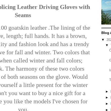
icing Leather Driving Gloves with
Seams
00 goatskin leather .The lining of the
Blog 
, length; full hands. It has a brown,
▼
20
lity and fashion look and has a trendy
▼
ve for fall and winter. Two colors that
hen called winter and fall colors;
k. The harmony of these two colors
I
it of both seasons on the glove. Would
T
ourself a little present for the winter
►
n't you want to buy a nice gift for a
►
e you like the models I've chosen for
►
you.
►