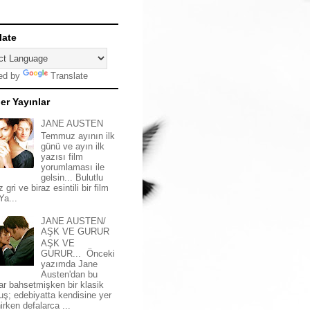
late
ed by
Translate
er Yayınlar
JANE AUSTEN
Temmuz ayının ilk
günü ve ayın ilk
yazısı film
yorumlaması ile
gelsin... Bulutlu
z gri ve biraz esintili bir film
 Ya...
JANE AUSTEN/
AŞK VE GURUR
AŞK VE
GURUR... Önceki
yazımda Jane
Austen'dan bu
ar bahsetmişken bir klasik
uş; edebiyatta kendisine yer
irken defalarca ...