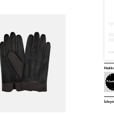
Hakk
İzleyi