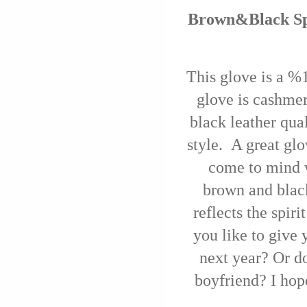
Brown&Black Spl
This glove is a %1
glove is cashmere
black leather qua
style. A great glo
come to mind w
brown and blac
reflects the spir
you like to give y
next year? Or do
boyfriend? I hop