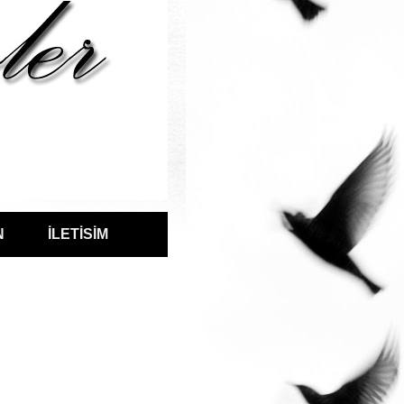
N
İLETİSİM