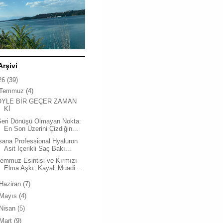
Arşivi
26
(39)
Temmuz
(4)
ÖYLE BİR GEÇER ZAMAN
Kİ
Geri Dönüşü Olmayan Nokta:
En Son Üzerini Çizdiğin...
sana Professional Hyaluron
Asit İçerikli Saç Bakı...
emmuz Esintisi ve Kırmızı
Elma Aşkı: Kayali Muadi...
Haziran
(7)
Mayıs
(4)
Nisan
(5)
Mart
(9)