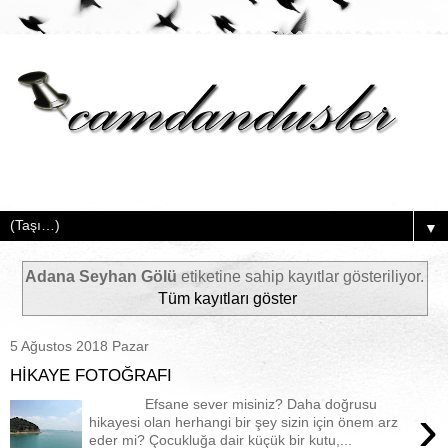
▼
Adana Seyhan Gölü
etiketine sahip kayıtlar gösteriliyor.
Tüm kayıtları göster
5 Ağustos 2018 Pazar
HİKAYE FOTOĞRAFI
Efsane sever misiniz? Daha doğrusu
›
hikayesi olan herhangi bir şey sizin için önem arz
eder mi? Çocukluğa dair küçük bir kutu,...