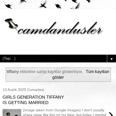
▼
tiffany
etiketine sahip kayıtlar gösteriliyor.
Tüm kayıtları
göster
13 Aralık 2025 Cumartesi
GIRLS GENERATION TIFFANY
IS GETTING MARRIED
›
(Image taken from Google Images) I don't usually
share news like this on my blog, but today I started