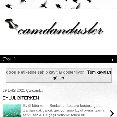
▼
google
etiketine sahip kayıtlar gösteriliyor.
Tüm kayıtları
göster
29 Eylül 2021 Çarşamba
EYLÜL BİTERKEN
Eylül biterken... Sonbahar koştura koştura geldi.
›
Zaman çok çabuk geçiyor ama Eylül ayının zamanı
farklı sanki. Bir çeşit yetişme telaşı bir...