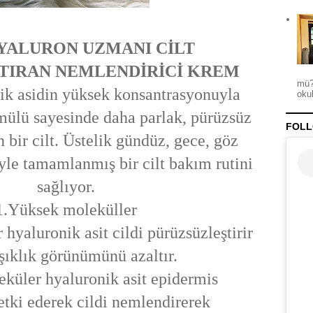
YALURON UZMANI CİLT
TIRAN NEMLENDİRİCİ KREM
mü?
nik asidin yüksek konsantrasyonuyla
okul
mülü sayesinde daha parlak, pürüzsüz
FOLL
 bir cilt. Üstelik gündüz, gece, göz
le tamamlanmış bir cilt bakım rutini
sağlıyor.
1.Yüksek moleküller
hyaluronik asit cildi pürüzsüzleştirir
ışıklık görünümünü azaltır.
küler hyaluronik asit epidermis
etki ederek cildi nemlendirerek