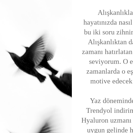
Alışkanlıkla
hayatınızda nası
bu iki soru zihni
Alışkanlıktan d
zamanı hatırlata
seviyorum. O e
zamanlarda o eş
motive edecek
Yaz döneminde 
Trendyol indirim
Hyaluron uzmanı 
uygun gelinde h