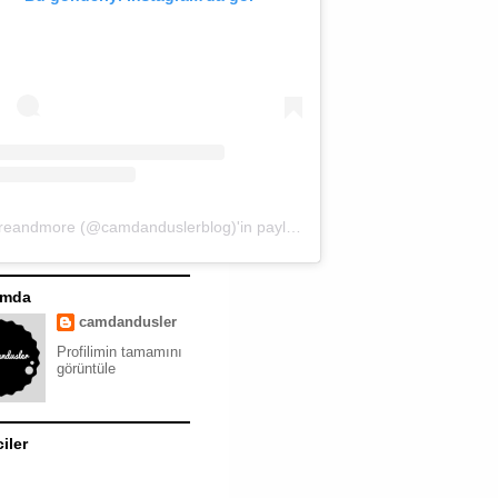
moreandmore (@camdanduslerblog)'in paylaştığı bir gönderi
ımda
camdandusler
Profilimin tamamını
görüntüle
ciler