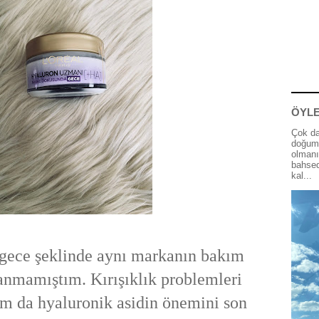
ÖYLE
Çok da
doğum 
olmanı
bahsed
kal...
e şeklinde aynı markanın bakım
anmamıştım. Kırışıklık problemleri
 da hyaluronik asidin önemini son