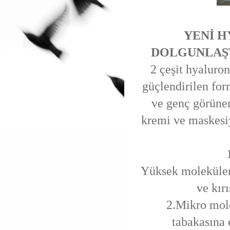
YENİ H
DOLGUNLAŞ
2 çeşit hyaluro
güçlendirilen for
ve genç görünen
kremi ve maskesiy
Yüksek moleküler 
ve kır
2.Mikro mole
tabakasına 