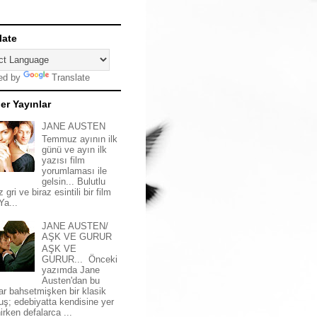
late
ed by
Translate
er Yayınlar
JANE AUSTEN
Temmuz ayının ilk
günü ve ayın ilk
yazısı film
yorumlaması ile
gelsin... Bulutlu
z gri ve biraz esintili bir film
 Ya...
JANE AUSTEN/
AŞK VE GURUR
AŞK VE
GURUR... Önceki
yazımda Jane
Austen'dan bu
ar bahsetmişken bir klasik
uş; edebiyatta kendisine yer
irken defalarca ...