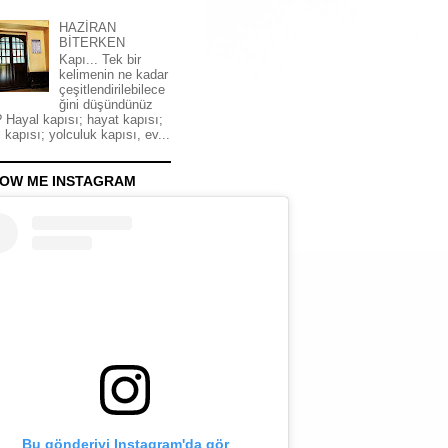
HAZİRAN
BİTERKEN
Kapı... Tek bir
kelimenin ne kadar
çeşitlendirilebilece
ğini düşündünüz
 Hayal kapısı; hayat kapısı;
 kapısı; yolculuk kapısı, ev...
OW ME INSTAGRAM
Bu gönderiyi Instagram'da gör