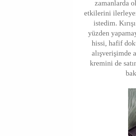
zamanlarda o
etkilerini ilerle
istedim. Kırış
yüzden yapamay
hissi, hafif do
alışverişimde 
kremini de satı
bak