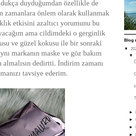
ldukça duyduğumdan özellikle de
yen zamanlara önlem olarak kullanmak
ıklık etkisini azaltıcı yorumunu bu
acağım ama cildimdeki o gerginlik
Blog 
kusu ve güzel kokusu ile bir sonraki
▼
20
aynı markanın maske ve göz bakım
▼
n almalısın dedirtti. İndirim zamanı
manızı tavsiye ederim.
I
T
►
►
►
►