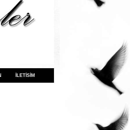
N
İLETİSİM