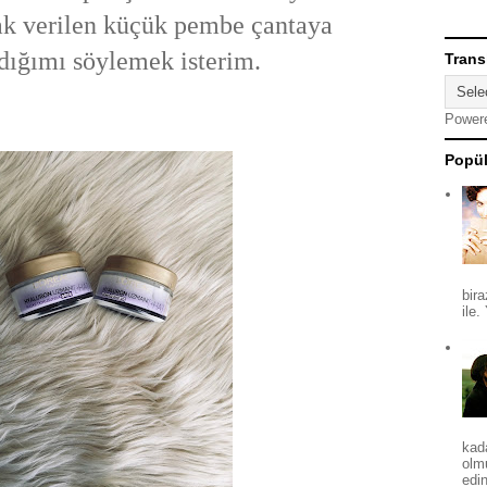
ak verilen küçük pembe çantaya
dığımı söylemek isterim.
Trans
Power
Popül
bira
ile.
kad
olm
edin