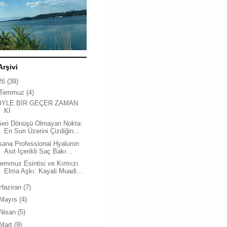
Arşivi
26
(39)
Temmuz
(4)
ÖYLE BİR GEÇER ZAMAN
Kİ
Geri Dönüşü Olmayan Nokta:
En Son Üzerini Çizdiğin...
sana Professional Hyaluron
Asit İçerikli Saç Bakı...
emmuz Esintisi ve Kırmızı
Elma Aşkı: Kayali Muadi...
Haziran
(7)
Mayıs
(4)
Nisan
(5)
Mart
(9)