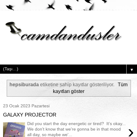
▼
hepsiburada
etiketine sahip kayıtlar gösteriliyor.
Tüm
kayıtları göster
23 Ocak 2023 Pazartesi
GALAXY PROJECTOR
Did you start the day energetic or tired? It's okay...
›
We don't know that we're gonna be in that mood
all day, so maybe we'...