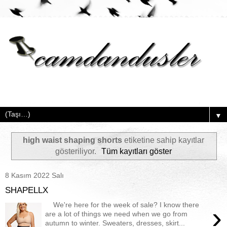
▼
high waist shaping shorts
etiketine sahip kayıtlar
gösteriliyor.
Tüm kayıtları göster
8 Kasım 2022 Salı
SHAPELLX
We're here for the week of sale? I know there
›
are a lot of things we need when we go from
autumn to winter. Sweaters, dresses, skirt...