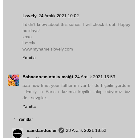
Lovely
24 Aralık 2021 10:02
I didn't know about this series. I will check it out. Happy
holidays!
xoxo
Lovely
www.mynameislovely.com
Yanıtla
Babaannemintakvimciği
24 Aralık 2021 13:53
aaa how Imet your father mı var bir de hiçbilmiyordum
...Emily in Paris i kızımla keyifle takip ediyoruz biz
de...sevgiler..
Yanıtla
Yanıtlar
camdandusler
28 Aralık 2021 18:52