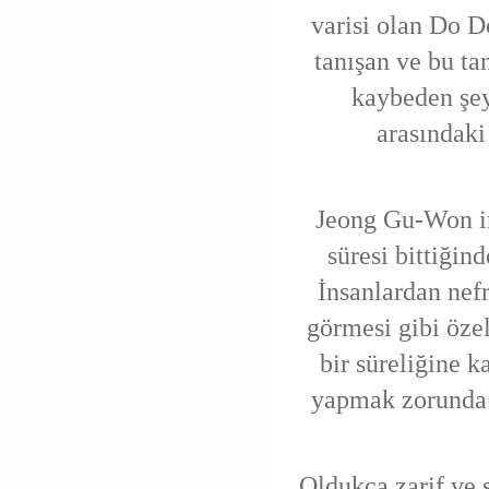
varisi olan Do D
tanışan ve bu ta
kaybeden şe
arasındaki
Jeong Gu-Won in
süresi bittiği
İnsanlardan nef
görmesi gibi özel
bir süreliğine k
yapmak zorunda 
Oldukça zarif ve ş