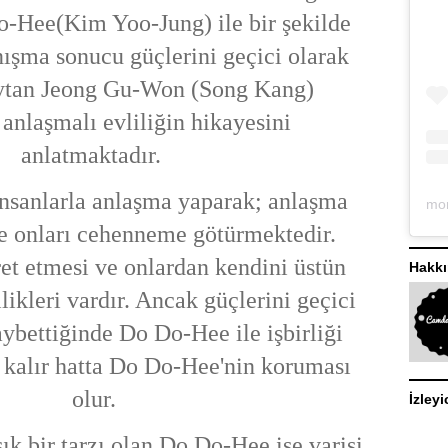
o-Hee(Kim Yoo-Jung) ile bir şekilde
nışma sonucu güçlerini geçici olarak
ytan Jeong Gu-Won (Song Kang)
 anlaşmalı evliliğin hikayesini
anlatmaktadır.
sanlarla anlaşma yaparak; anlaşma
nde onları cehenneme götürmektedir.
ret etmesi ve onlardan kendini üstün
Hakk
likleri vardır. Ancak güçlerini geçici
aybettiğinde Do Do-Hee ile işbirliği
kalır hatta Do Do-Hee'nin koruması
olur.
İzleyi
ık bir tarzı olan Do Do-Hee ise varisi