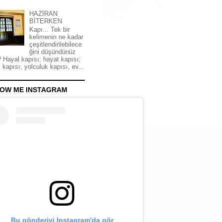
HAZİRAN
BİTERKEN
Kapı... Tek bir
kelimenin ne kadar
çeşitlendirilebilece
ğini düşündünüz
 Hayal kapısı; hayat kapısı;
 kapısı; yolculuk kapısı, ev...
OW ME INSTAGRAM
Bu gönderiyi Instagram'da gör