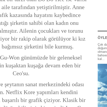
aile tarafından yetiştirilmiştir. Anne
rafik kazasında hayatını kaybedince
tığı şirketin sahibi olan kadın onu
almıştır. Ailenin çocukları ve torunu
iyor bir rakip olarak görülüyor ki kız
ÖYLE
Çok da
 bağımsız şirketini bile kurmuş.
doğum 
olmanı
bahsed
 Gu-Won günümüzde bir geleneksel
kal...
in kuşaktan kuşağa devam eden bir
Ceo'su.
e şeytanın sanat merkezindeki odası
en. Netflix Kore yapımları kendini
 başarılı bir grafik çiziyor. Klasik bir