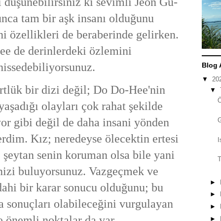
i düşünebilirsiniz ki sevimli Jeon Gu-
nca tam bir aşk insanı olduğunu
i özellikleri de beraberinde gelirken.
ee de derinlerdeki özlemini
hissedebiliyorsunuz.
Blog 
▼
20
rtlük bir dizi değil; Do Do-Hee'nin
▼
yaşadığı olayları çok rahat şekilde
yor gibi değil de daha insani yönden
erdim. Kız; neredeyse ölecektin ertesi
I
; şeytan senin koruman olsa bile yani
T
nizi buluyorsunuz. Vazgeçmek ve
►
ahi bir karar sonucu olduğunu; bu
►
 sonuçları olabileceğini vurgulayan
►
e önemli noktalar da var...
►