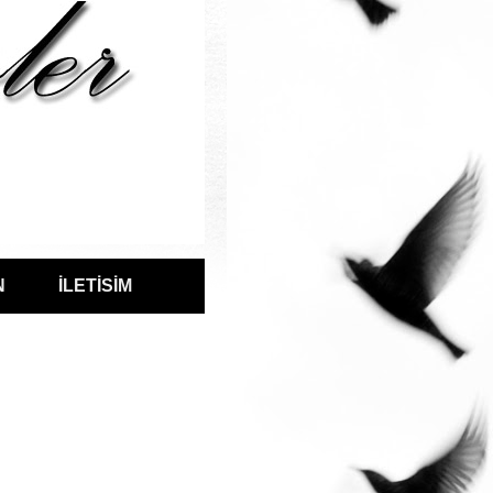
N
İLETİSİM