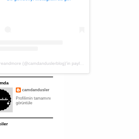
moreandmore (@camdanduslerblog)'in paylaştığı bir gönderi
ımda
camdandusler
Profilimin tamamını
görüntüle
ciler