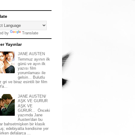
late
ed by
Translate
er Yayınlar
JANE AUSTEN
Temmuz ayının ilk
günü ve ayın ilk
yazısı film
yorumlaması ile
gelsin... Bulutlu
z gri ve biraz esintili bir film
 Ya...
JANE AUSTEN/
AŞK VE GURUR
AŞK VE
GURUR... Önceki
yazımda Jane
Austen'dan bu
ar bahsetmişken bir klasik
uş; edebiyatta kendisine yer
irken defalarca ...