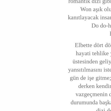
romantik dizi gib
Won aşık olu
kanıtlayacak insan
Do do-h
Elbette dört dö
hayati tehlike 
üstesinden geli
yansıtılmasını ist
gün de işe gitme
derken kendi
vazgeçmenin d
durumunda başka
dizi d