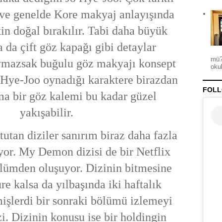
r ve genelde Kore makyaj anlayışında
in doğal bırakılır. Tabi daha büyük
 da çift göz kapağı gibi detaylar
mü?
aymazsak buğulu göz makyajı konsept
okul
o Hye-Joo oynadığı karaktere birazdan
FOLL
a bir göz kalemi bu kadar güzel
yakışabilir.
tutan diziler sanırım biraz daha fazla
iyor. My Demon dizisi de bir Netflix
lümden oluşuyor. Dizinin bitmesine
üre kalsa da yılbaşında iki haftalık
işlerdi bir sonraki bölümü izlemeyi
zi. Dizinin konusu ise bir holdingin