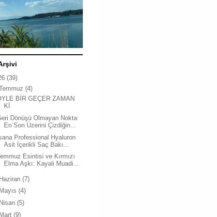
Arşivi
26
(39)
Temmuz
(4)
ÖYLE BİR GEÇER ZAMAN
Kİ
Geri Dönüşü Olmayan Nokta:
En Son Üzerini Çizdiğin...
sana Professional Hyaluron
Asit İçerikli Saç Bakı...
emmuz Esintisi ve Kırmızı
Elma Aşkı: Kayali Muadi...
Haziran
(7)
Mayıs
(4)
Nisan
(5)
Mart
(9)