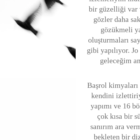
bir güzelliği va
gözler daha sak
gözükmeli ya
oluşturmaları s
gibi yapılıyor. J
geleceğim am
Başrol kimyaları 
kendini izlettir
yapımı ve 16 bö
çok kısa bir s
sanırım ara verm
bekleten bir di