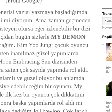
(From Google)
önerisi yazısı yazmaya başladığımda
Trans
ydi mi diyorum. Ama zaman geçmeden
teyen olursa eğer izlenebilir bir dizi
Power
açıdan bugün sizlerle
MY DEMON
Popül
cağım. Kim Yoo Jung; çocuk oyuncu
aten inanılmaz güzel yapımlarda
Moon Embracing Sun dizisinden
bira
ra zaten çok sayıda yapımda rol aldı.
ile.
anlamlı ve güzel oluyor bu anlamda
vsiye edebileceğim bir oyuncu. My
e ilk kez bir oyuncu çok dikkatimi
sonra başka yapımlarda rol aldı mı
kad
olm
laka dediğim Jo Hye-Joo. Çok farklı
edin