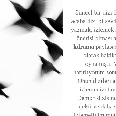
Güncel bir dizi 
acaba dizi bitse
yazmak, izlemek is
önerisi olması 
kdrama
paylaşa
olarak hakik
oynamıştı. 
hatırlıyorum son
Onun dizileri 
izlemenizi ta
Demon dizisind
çekti ve daha 
izlemeliyim mut