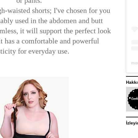
or pants.
h-waisted shorts; I've chosen for you
ably used in the abdomen and butt
mless, it will support the perfect look
 It has a comfortable and powerful
sticity for everyday use.
Hakk
İzleyi