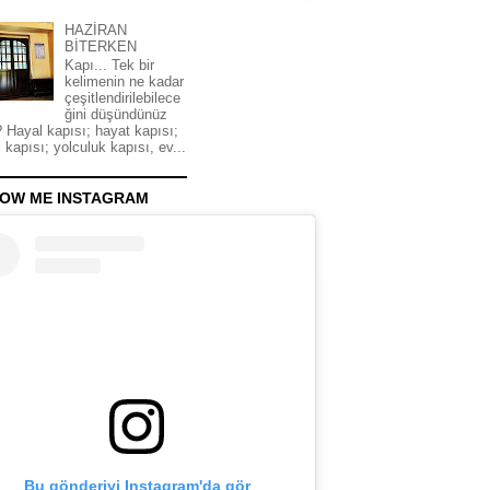
HAZİRAN
BİTERKEN
Kapı... Tek bir
kelimenin ne kadar
çeşitlendirilebilece
ğini düşündünüz
 Hayal kapısı; hayat kapısı;
 kapısı; yolculuk kapısı, ev...
OW ME INSTAGRAM
Bu gönderiyi Instagram'da gör