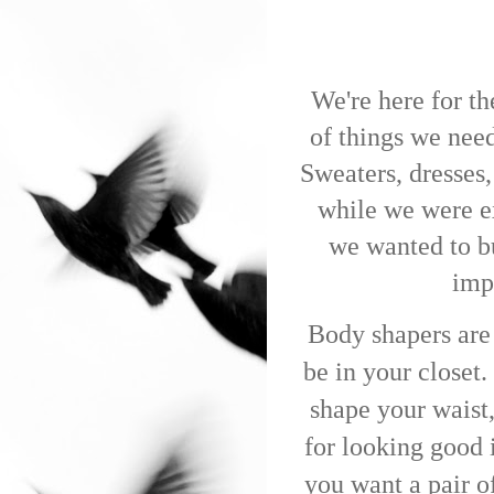
We're here for th
of things we nee
Sweaters, dresses,
while we were ex
we wanted to bu
imp
Body shapers are 
be in your closet
shape your waist,
for looking good 
you want a pair o