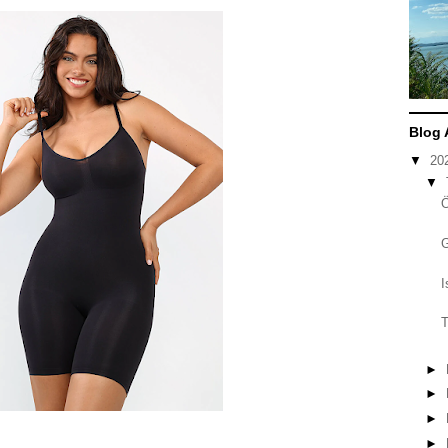
Blog 
▼
20
▼
I
T
►
►
►
►