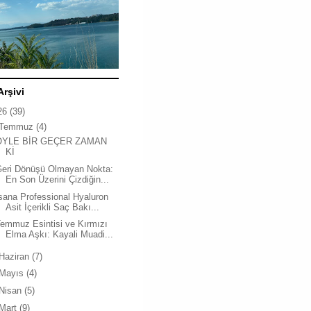
Arşivi
26
(39)
Temmuz
(4)
ÖYLE BİR GEÇER ZAMAN
Kİ
Geri Dönüşü Olmayan Nokta:
En Son Üzerini Çizdiğin...
sana Professional Hyaluron
Asit İçerikli Saç Bakı...
emmuz Esintisi ve Kırmızı
Elma Aşkı: Kayali Muadi...
Haziran
(7)
Mayıs
(4)
Nisan
(5)
Mart
(9)