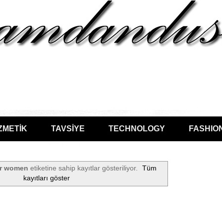
ZMETİK
TAVSİYE
TECHNOLOGY
FASHIO
or women
etiketine sahip kayıtlar gösteriliyor.
Tüm
kayıtları göster