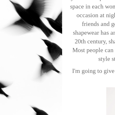
space in each woma
occasion at nigh
friends and g
shapewear has an 
20th century, sh
Most people can 
style 
I'm going to giv