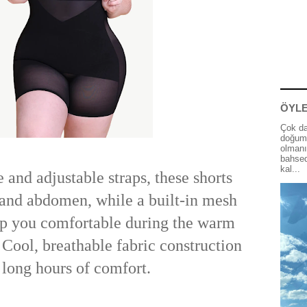
ÖYLE
Çok da
doğum 
olmanı
bahsed
kal...
and adjustable straps, these shorts
 and abdomen, while a built-in mesh
ep you comfortable during the warm
ool, breathable fabric construction
 long hours of comfort.