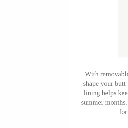
With removable 
shape your butt
lining helps ke
summer months. C
for