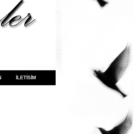
N
İLETİSİM