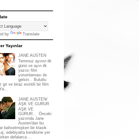
late
ed by
Translate
er Yayınlar
JANE AUSTEN
Temmuz ayının ilk
günü ve ayın ilk
yazısı film
yorumlaması ile
gelsin... Bulutlu
z gri ve biraz esintili bir film
 Ya...
JANE AUSTEN/
AŞK VE GURUR
AŞK VE
GURUR... Önceki
yazımda Jane
Austen'dan bu
ar bahsetmişken bir klasik
uş; edebiyatta kendisine yer
irken defalarca ...