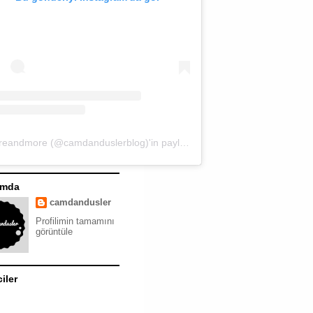
moreandmore (@camdanduslerblog)'in paylaştığı bir gönderi
ımda
camdandusler
Profilimin tamamını
görüntüle
ciler