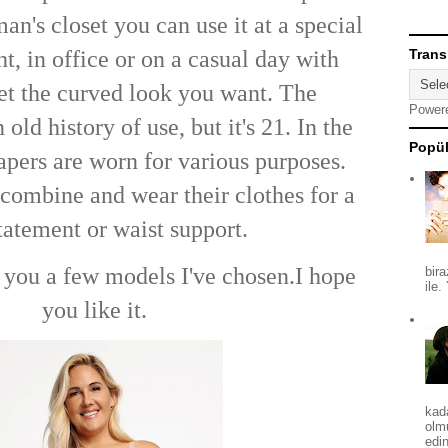
n's closet you can use it at a special
t, in office or on a casual day with
Trans
et the curved look you want. The
Power
old history of use, but it's 21. In the
Popül
apers
are worn for various purposes.
combine and wear their clothes for a
statement or waist support.
e you a few models I've chosen.I hope
bira
ile.
you like it.
kad
olm
edin