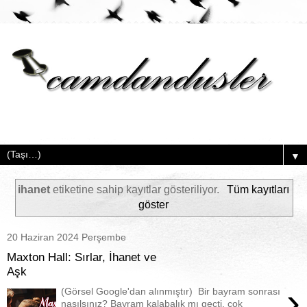
▼
ihanet
etiketine sahip kayıtlar gösteriliyor.
Tüm kayıtları
göster
20 Haziran 2024 Perşembe
Maxton Hall: Sırlar, İhanet ve
Aşk
›
(Görsel Google'dan alınmıştır) Bir bayram sonrası
nasılsınız? Bayram kalabalık mı geçti, çok