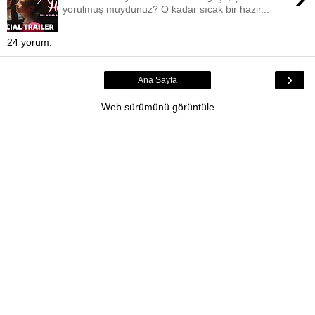
yorulmuş muydunuz? O kadar sıcak bir hazir...
24 yorum:
›
Ana Sayfa
Web sürümünü görüntüle