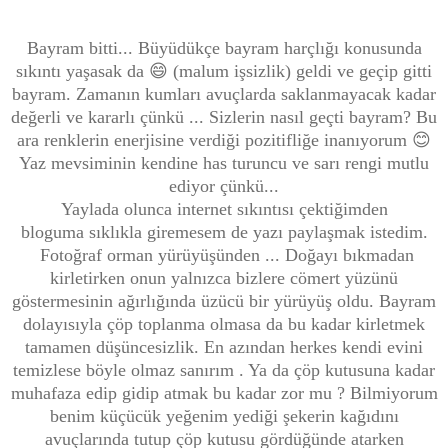
Bayram bitti... Büyüdükçe bayram harçlığı konusunda
sıkıntı yaşasak da 😄 (malum işsizlik) geldi ve geçip gitti
bayram. Zamanın kumları avuçlarda saklanmayacak kadar
değerli ve kararlı çünkü ... Sizlerin nasıl geçti bayram? Bu
ara renklerin enerjisine verdiği pozitifliğe inanıyorum 😊
Yaz mevsiminin kendine has turuncu ve sarı rengi mutlu
ediyor çünkü...
Yaylada olunca internet sıkıntısı çektiğimden
bloguma
sıklıkla giremesem de yazı paylaşmak istedim.
Fotoğraf orman yürüyüşünden ... Doğayı bıkmadan
kirletirken onun yalnızca bizlere cömert yüzünü
göstermesinin ağırlığında üzücü bir yürüyüş oldu. Bayram
dolayısıyla çöp toplanma olmasa da bu kadar kirletmek
tamamen düşüncesizlik. En azından herkes kendi evini
temizlese böyle olmaz sanırım . Ya da çöp kutusuna kadar
muhafaza edip gidip atmak bu kadar zor mu ? Bilmiyorum
benim küçücük yeğenim yediği şekerin kağıdını
avuçlarında tutup çöp kutusu gördüğünde atarken