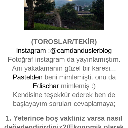
(TOROSLAR/TEKİR)
instagram
:
@camdanduslerblog
Fotoğraf instagram da yayınlamıştım.
Anı yakalamanın güzel bir karesi...
Pastelden
beni mimlemişti. onu da
Edischar
mimlemiş :)
Kendisine teşekkür ederek ben de
başlayayım soruları cevaplamaya;
1. Yeterince boş vaktiniz varsa nasıl
değerlendirirdiniz?(Ekonomik olarak