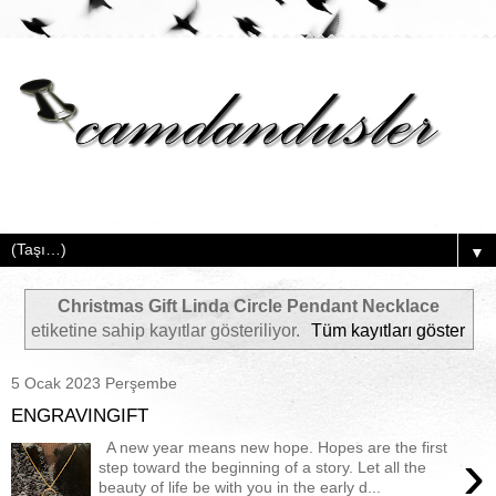
▼
Christmas Gift Linda Circle Pendant Necklace
etiketine sahip kayıtlar gösteriliyor.
Tüm kayıtları göster
5 Ocak 2023 Perşembe
ENGRAVINGIFT
A new year means new hope. Hopes are the first
›
step toward the beginning of a story. Let all the
beauty of life be with you in the early d...