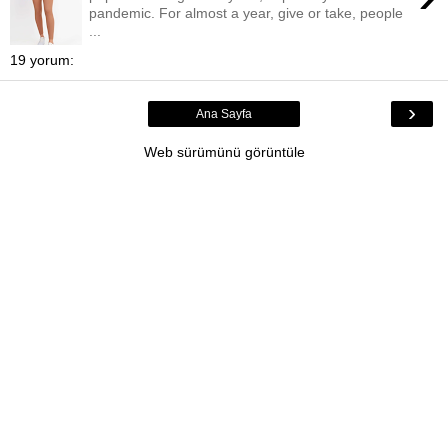
pandemic. For almost a year, give or take, people
...
19 yorum:
›
Ana Sayfa
Web sürümünü görüntüle