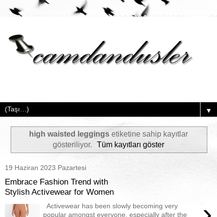
▼
high waisted leggings
etiketine sahip kayıtlar
gösteriliyor.
Tüm kayıtları göster
19 Haziran 2023 Pazartesi
Embrace Fashion Trend with
Stylish Activewear for Women
›
Activewear has been slowly becoming very
popular amongst everyone, especially after the