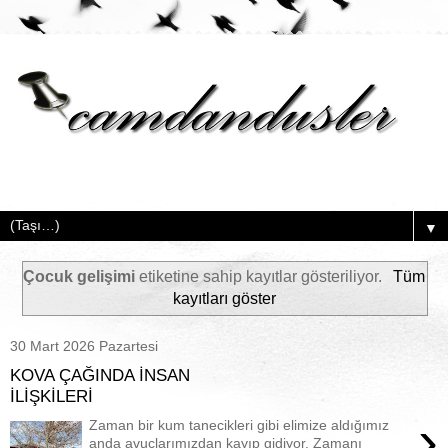
▼
Çocuk gelişimi
etiketine sahip kayıtlar gösteriliyor.
Tüm
kayıtları göster
30 Mart 2026 Pazartesi
KOVA ÇAĞINDA İNSAN
İLİŞKİLERİ
›
Zaman bir kum tanecikleri gibi elimize aldığımız
anda avuçlarımızdan kayıp gidiyor. Zamanı