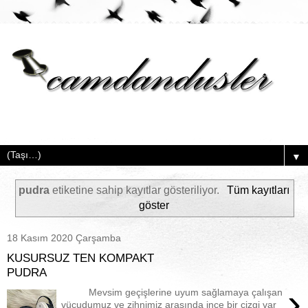
▼
pudra
etiketine sahip kayıtlar gösteriliyor.
Tüm kayıtları
göster
18 Kasım 2020 Çarşamba
KUSURSUZ TEN KOMPAKT
PUDRA
›
Mevsim geçişlerine uyum sağlamaya çalışan
vücudumuz ve zihnimiz arasında ince bir çizgi var