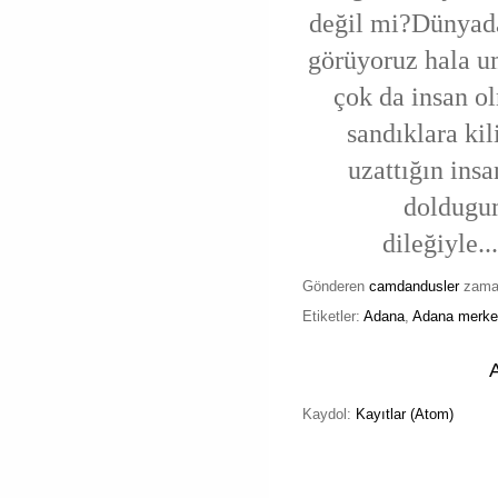
değil mi?Dünyada
görüyoruz hala um
çok da insan o
sandıklara kil
uzattığın in
doldugum
dileğiyle.
Gönderen
camdandusler
zam
Etiketler:
Adana
,
Adana merke
Kaydol:
Kayıtlar (Atom)