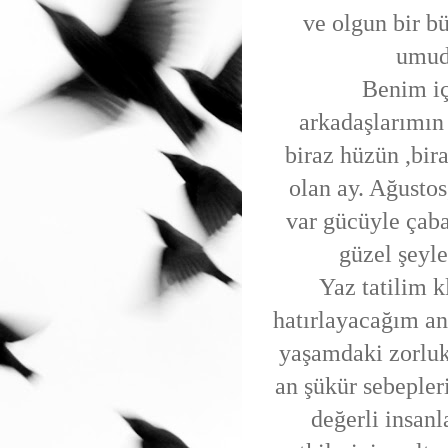
ve olgun bir 
umud
Benim için 
arkadaşlarımın
biraz hüzün ,bir
olan ay. Ağustos
var gücüyle çaba
güzel şeyl
Yaz tatilim klas
hatırlayacağım an
yaşamdaki zorluk
an şükür sebeple
değerli insan