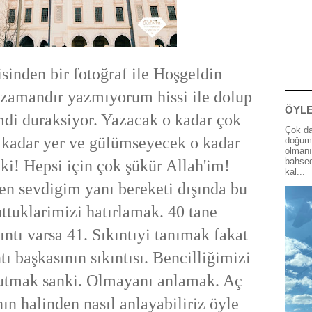
inden bir fotoğraf ile Hoşgeldin
zamandır yazmıyorum hissi ile dolup
ÖYLE
mdi duraksiyor. Yazacak o kadar çok
Çok da
 kadar yer ve gülümseyecek o kadar
doğum 
olmanı
bahsed
ki! Hepsi için çok şükür Allah'im!
kal...
n sevdigim yanı bereketi dışında bu
ttuklarimizi hatırlamak. 40 tane
ıntı varsa 41. Sıkıntıyi tanımak fakat
ntı başkasının sıkıntısı. Bencilliğimizi
nutmak sanki. Olmayanı anlamak. Aç
ın halinden nasıl anlayabiliriz öyle