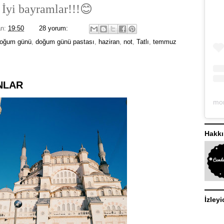
İyi bayramlar!!!😊
an:
19:50
28 yorum:
oğum günü
,
doğum günü pastası
,
haziran
,
not
,
Tatlı
,
temmuz
NLAR
Hakk
İzleyi