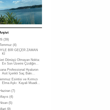
Arşivi
26
(39)
Temmuz
(4)
ÖYLE BİR GEÇER ZAMAN
Kİ
Geri Dönüşü Olmayan Nokta:
En Son Üzerini Çizdiğin...
sana Professional Hyaluron
Asit İçerikli Saç Bakı...
emmuz Esintisi ve Kırmızı
Elma Aşkı: Kayali Muadi...
Haziran
(7)
Mayıs
(4)
Nisan
(5)
Mart
(9)