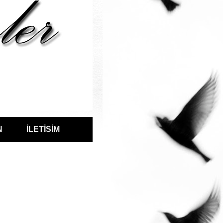
N
İLETİSİM