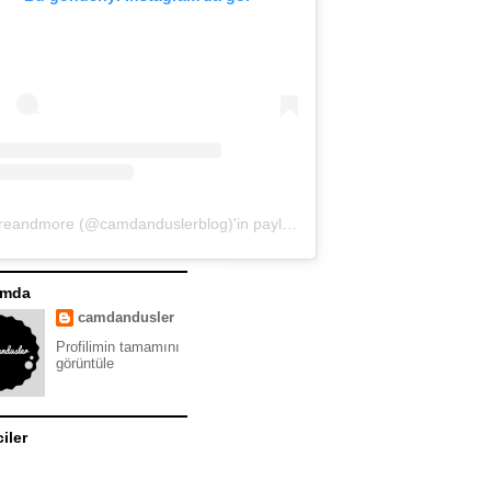
moreandmore (@camdanduslerblog)'in paylaştığı bir gönderi
ımda
camdandusler
Profilimin tamamını
görüntüle
ciler