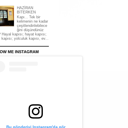
HAZİRAN
BİTERKEN
Kapı... Tek bir
kelimenin ne kadar
çeşitlendirilebilece
ğini düşündünüz
 Hayal kapısı; hayat kapısı;
 kapısı; yolculuk kapısı, ev...
OW ME INSTAGRAM
Bu gönderiyi Instagram'da gör