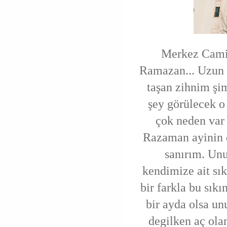
Merkez Camis
Ramazan... Uzun 
taşan zihnim şi
şey görülecek o
çok neden var 
Razaman ayinin e
sanırım. Unu
kendimize ait sık
bir farkla bu sıkı
bir ayda olsa u
degilken aç olan