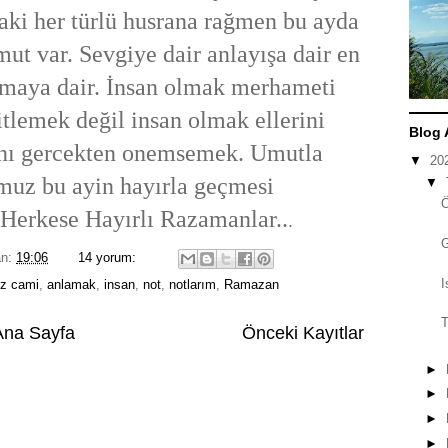
ki her türlü husrana rağmen bu ayda
ut var. Sevgiye dair anlayışa dair en
lmaya dair. İnsan olmak merhameti
itlemek değil insan olmak ellerini
Blog 
sanı gercekten onemsemek. Umutla
▼
20
uz bu ayin hayırla geçmesi
▼
..Herkese Hayırlı Razamanlar..
.
an:
19:06
14 yorum:
I
z cami
,
anlamak
,
insan
,
not
,
notlarım
,
Ramazan
T
Ana Sayfa
Önceki Kayıtlar
►
►
►
►