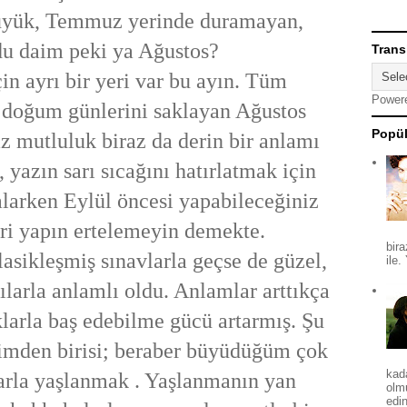
büyük, Temmuz yerinde duramayan,
u daim peki ya Ağustos?
Trans
ayrı bir yeri var bu ayın. Tüm
Power
 doğum günlerini saklayan Ağustos
Popül
az mutluluk biraz da derin bir anlamı
, yazın sarı sıcağını hatırlatmak için
larken Eylül öncesi yapabileceğiniz
eri yapın ertelemeyin demekte.
bira
ikleşmiş sınavlarla geçse de güzel,
ile.
ılarla anlamlı oldu. Anlamlar arttıkça
larla baş edebilme gücü artarmış. Şu
rimden birisi; beraber büyüdüğüm çok
kad
larla yaşlanmak . Yaşlanmanın yan
olm
edin