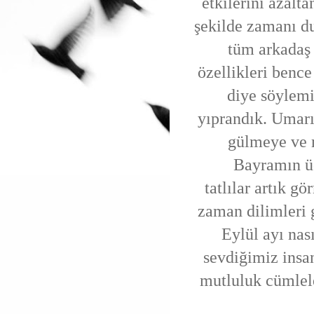
etkilerini azalt
şekilde zamanı d
tüm arkadaş
özellikleri benc
diye söylem
yıprandık. Umarı
gülmeye ve m
Bayramın üçünc
tatlılar artık g
zaman dilimleri g
Eylül ayı na
sevdiğimiz insan
mutluluk cümlele