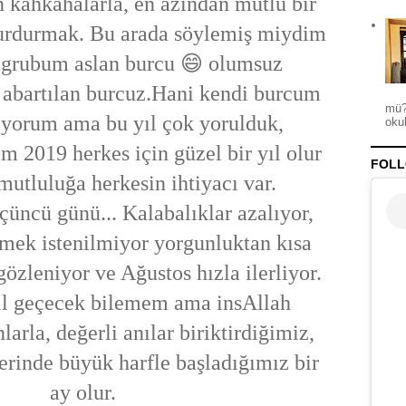
an kahkahalarla, en azından mutlu bir
urdurmak. Bu arada söylemiş miydim
 grubum aslan burcu 😄 olumsuz
e abartılan burcuz.Hani kendi burcum
mü?
iyorum ama bu yıl çok yorulduk,
okul
m 2019 herkes için güzel bir yıl olur
FOLL
utluluğa herkesin ihtiyacı var.
ü günü... Kalabalıklar azalıyor,
örmek istenilmiyor yorgunluktan kısa
özleniyor ve Ağustos hızla ilerliyor.
sıl geçecek bilemem ama insAllah
larla, değerli anılar biriktirdiğimiz,
rinde büyük harfle başladığımız bir
ay olur.