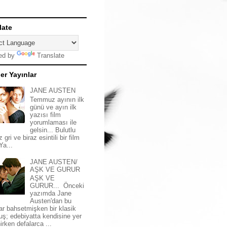
late
ed by
Translate
er Yayınlar
JANE AUSTEN
Temmuz ayının ilk
günü ve ayın ilk
yazısı film
yorumlaması ile
gelsin... Bulutlu
z gri ve biraz esintili bir film
 Ya...
JANE AUSTEN/
AŞK VE GURUR
AŞK VE
GURUR... Önceki
yazımda Jane
Austen'dan bu
ar bahsetmişken bir klasik
uş; edebiyatta kendisine yer
irken defalarca ...