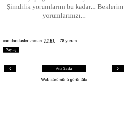
Şimdilik yorumlarım bu kadar... Beklerim
yorumlarınızı...
camdandusler
zaman:
22:51
78 yorum:
Paylaş
‹
›
Ana Sayfa
Web sürümünü görüntüle