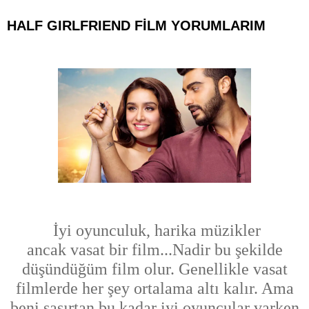
HALF GIRLFRIEND FİLM YORUMLARIM
İyi oyunculuk, harika müzikler
ancak vasat bir film...
Nadir bu şekilde
düşündüğüm film olur. Genellikle vasat
f
ilmlerde her şey ortalama altı kalır. Ama
beni şaşırtan bu kadar
iyi oyuncular varken