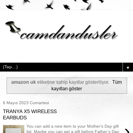
▼
amazon uk
etiketine sahip kayıtlar gösteriliyor.
Tüm
kayıtları göster
6 Mayıs 2023 Cumartesi
TRANYA X5 WIRELESS
EARBUDS
›
You can add a new item to your Mother's Day gift
list. Maybe you can get a gift before Father’s Day,