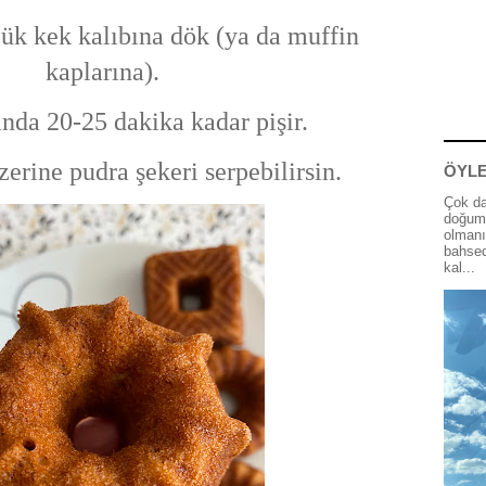
ük kek kalıbına dök (ya da muffin
kaplarına).
ında 20-25 dakika kadar pişir.
erine pudra şekeri serpebilirsin.
ÖYLE
Çok da
doğum 
olmanı
bahsed
kal...