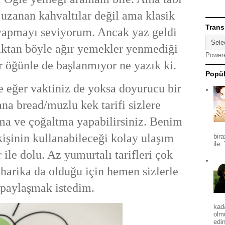
uzanan kahvaltılar değil ama klasik
Trans
 yapmayı seviyorum. Ancak yaz geldi
aktan böyle ağır yemekler yenmediği
Power
ir öğünle de başlanmıyor ne yazık ki.
Popül
 eğer vaktiniz de yoksa doyurucu bir
na bread/muzlu kek tarifi sizlere
ma ve çoğaltma yapabilirsiniz. Benim
kişinin kullanabileceği kolay ulaşım
bira
ile.
r ile dolu. Az yumurtalı tarifleri çok
 harika da olduğu için hemen sizlerle
paylaşmak istedim.
kad
olm
edin