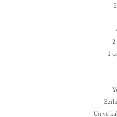
2
2
1 ç
Y
Ezilm
Un ve ka