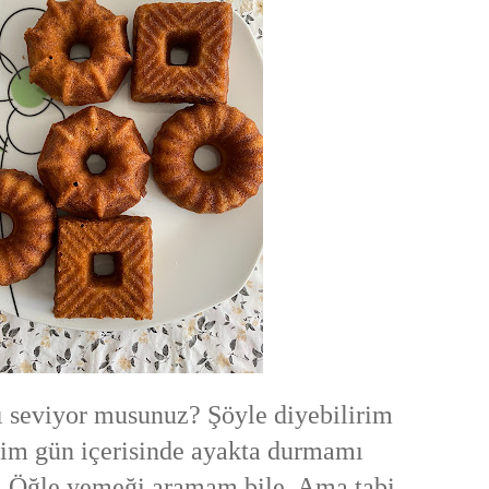
 seviyor musunuz? Şöyle diyebilirim
nim gün içerisinde ayakta durmamı
 Öğle yemeği aramam bile. Ama tabi