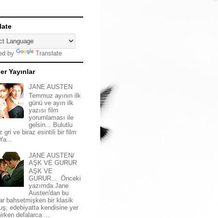
late
ed by
Translate
er Yayınlar
JANE AUSTEN
Temmuz ayının ilk
günü ve ayın ilk
yazısı film
yorumlaması ile
gelsin... Bulutlu
z gri ve biraz esintili bir film
 Ya...
JANE AUSTEN/
AŞK VE GURUR
AŞK VE
GURUR... Önceki
yazımda Jane
Austen'dan bu
ar bahsetmişken bir klasik
uş; edebiyatta kendisine yer
irken defalarca ...