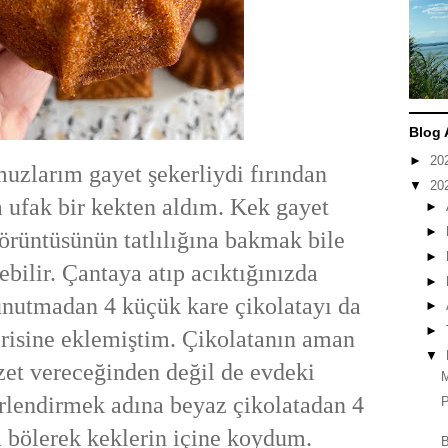
Blog 
►
20
uzlarım gayet şekerliydi fırından
▼
20
a ufak bir kekten aldım. Kek gayet
►
►
Görüntüsünün tatlılığına bakmak bile
►
bilir. Çantaya atıp acıktığınızda
►
unutmadan 4 küçük kare çikolatayı da
►
►
erisine eklemiştim. Çikolatanın aman
▼
zet vereceğinden değil de evdeki
rlendirmek adına beyaz çikolatadan 4
P
 bölerek keklerin içine koydum.