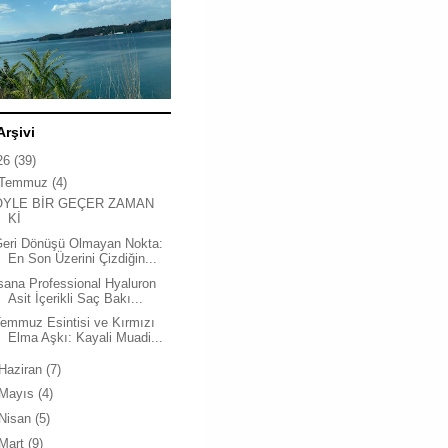
Arşivi
26
(39)
Temmuz
(4)
ÖYLE BİR GEÇER ZAMAN
Kİ
Geri Dönüşü Olmayan Nokta:
En Son Üzerini Çizdiğin...
sana Professional Hyaluron
Asit İçerikli Saç Bakı...
emmuz Esintisi ve Kırmızı
Elma Aşkı: Kayali Muadi...
Haziran
(7)
Mayıs
(4)
Nisan
(5)
Mart
(9)