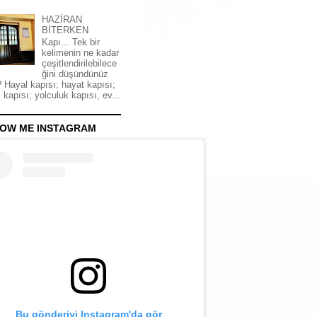
HAZİRAN
BİTERKEN
Kapı... Tek bir
kelimenin ne kadar
çeşitlendirilebilece
ğini düşündünüz
 Hayal kapısı; hayat kapısı;
 kapısı; yolculuk kapısı, ev...
OW ME INSTAGRAM
Bu gönderiyi Instagram'da gör