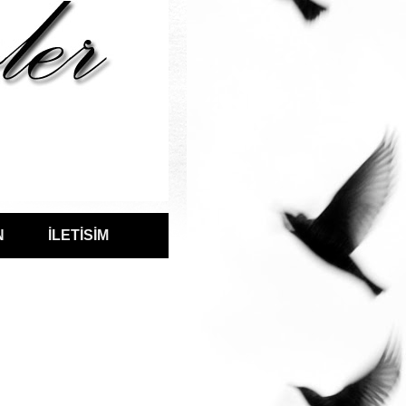
N
İLETİSİM