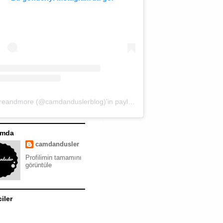
moreandmore (@camdanduslerblog)'in paylaştığı bir gönderi
ımda
camdandusler
Profilimin tamamını
görüntüle
ciler