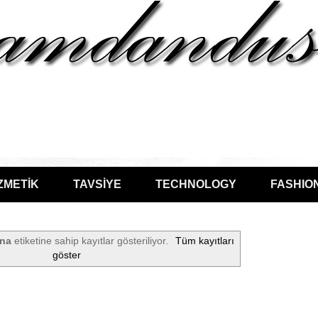
ZMETİK
TAVSİYE
TECHNOLOGY
FASHIO
nna
etiketine sahip kayıtlar gösteriliyor.
Tüm kayıtları
göster