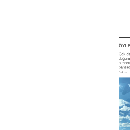
ÖYLE
Çok da
doğum 
olmanı
bahsed
kal...