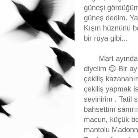
güneşi gördüğüm
güneş dedim. Yaz
Kışın hüznünü b
bir rüya gibi...
Mart ayında b
diyelim 😊 Bir a
çekiliş kazananı
çekiliş yapmak is
sevinirim . Tatil
bahsettim sanırım 
macun, küçük boy
mantolu Madonna