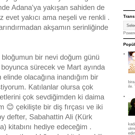
de Adana'ya yakışan sahiden de
 evet yakıcı ama neşeli ve renkli .
Trans
arındırmadan akşamın serinliğinde
Power
Popül
loğumun bir nevi doğum günü
y boyunca sürecek ve Mart ayında
n elinde olacağına inandığım bir
bira
tiyorum. Katılanlar olursa çok
ile.
 setlerini çok sevdiğimden ki daima
😊 çekilişte bir diş fırçası ve iki
 defter, Sabahattin Ali (Kürk
kad
) kitabını hediye edeceğim .
olm
edin