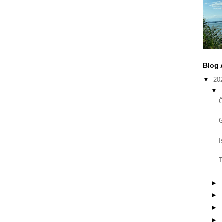
Blog 
▼
20
▼
I
T
►
►
►
►