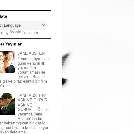
late
ed by
Translate
er Yayınlar
JANE AUSTEN
Temmuz ayının ilk
günü ve ayın ilk
yazısı film
yorumlaması ile
gelsin... Bulutlu
z gri ve biraz esintili bir film
 Ya...
JANE AUSTEN/
AŞK VE GURUR
AŞK VE
GURUR... Önceki
yazımda Jane
Austen'dan bu
ar bahsetmişken bir klasik
uş; edebiyatta kendisine yer
irken defalarca ...