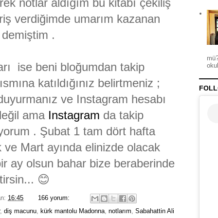
rek notlar aldığım bu kitabı çekiliş
ariş verdiğimde umarım kazanan
ır demiştim .
mü?
ı ise beni bloğumdan takip
okul
smına katıldığınız belirtmeniz ;
FOLL
 duyurmanız ve Instagram hesabı
 değil ama
Instagram
da takip
iyorum . Şubat 1 tam dört hafta
ve Mart ayında elinizde olacak
bir ay olsun bahar bize beraberinde
tirsin... 😊
an:
16:45
166 yorum:
,
diş macunu
,
kürk mantolu Madonna
,
notlarım
,
Sabahattin Ali