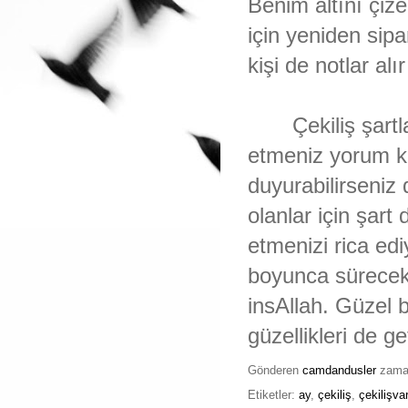
Benim altını çize
için yeniden sip
kişi de notlar al
Çekiliş şartlar
etmeniz yorum kı
duyurabilirseniz
olanlar için şart
etmenizi rica ed
boyunca sürecek 
insAllah. Güzel 
güzellikleri de ge
Gönderen
camdandusler
zam
Etiketler:
ay
,
çekiliş
,
çekilişvar