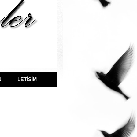
N
İLETİSİM