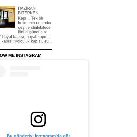
HAZİRAN
BİTERKEN
Kapı... Tek bir
kelimenin ne kadar
çeşitlendirilebilece
ğini düşündünüz
 Hayal kapısı; hayat kapısı;
 kapısı; yolculuk kapısı, ev...
OW ME INSTAGRAM
Bu gönderiyi Instagram'da gör