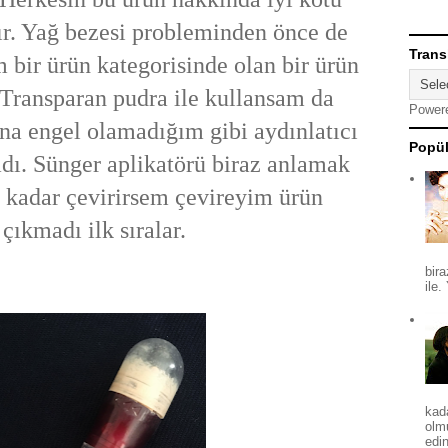
ır. Yağ bezesi probleminden önce de
Trans
bir ürün kategorisinde olan bir ürün
Transparan pudra ile kullansam da
Power
na engel olamadığım gibi aydınlatıcı
Popül
dı. Sünger aplikatörü biraz anlamak
e kadar çevirirsem çevireyim ürün
çıkmadı ilk sıralar.
bira
ile.
kad
olm
edin