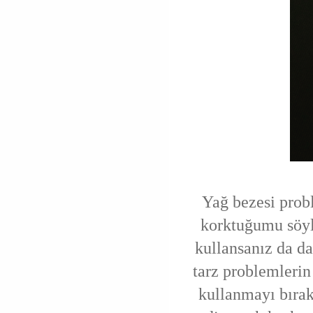
Yağ bezesi probl
korktuğumu söyle
kullansanız da d
tarz problemleri
kullanmayı bırak