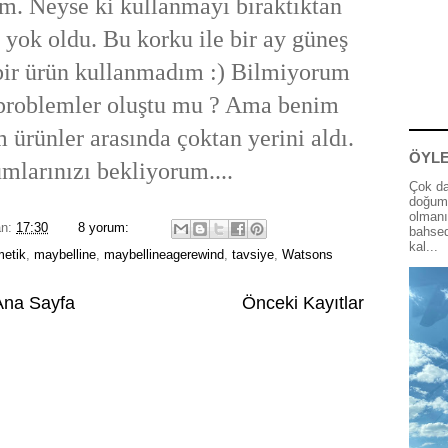
m. Neyse ki kullanmayı bıraktıktan
 yok oldu. Bu korku ile bir ay güneş
 bir ürün kullanmadım :) Bilmiyorum
 problemler oluştu mu ? Ama benim
ürünler arasında çoktan yerini aldı.
ÖYLE
mlarınızı bekliyorum....
Çok da
doğum 
olmanı
an:
17:30
8 yorum:
bahsed
kal...
etik
,
maybelline
,
maybellineagerewind
,
tavsiye
,
Watsons
Ana Sayfa
Önceki Kayıtlar