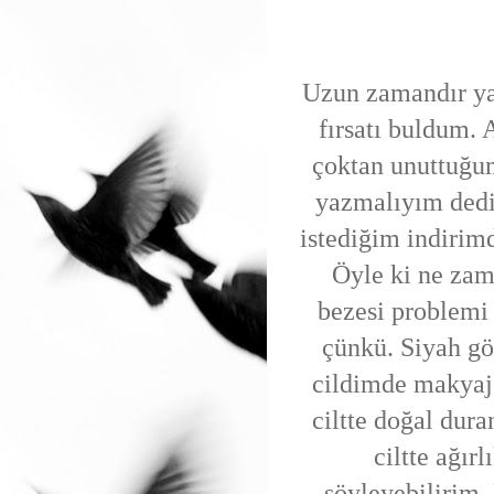
Uzun zamandır y
fırsatı buldum. 
çoktan unuttuğu
yazmalıyım ded
istediğim indirim
Öyle ki ne zam
bezesi problemi
çünkü. Siyah gö
cildimde makyaj
ciltte doğal dura
ciltte ağır
söyleyebilirim.