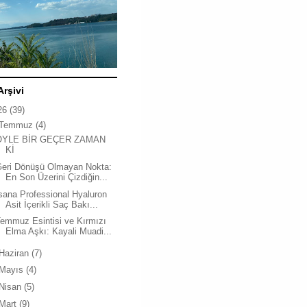
Arşivi
26
(39)
Temmuz
(4)
ÖYLE BİR GEÇER ZAMAN
Kİ
Geri Dönüşü Olmayan Nokta:
En Son Üzerini Çizdiğin...
sana Professional Hyaluron
Asit İçerikli Saç Bakı...
emmuz Esintisi ve Kırmızı
Elma Aşkı: Kayali Muadi...
Haziran
(7)
Mayıs
(4)
Nisan
(5)
Mart
(9)