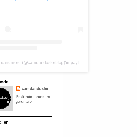
moreandmore (@camdanduslerblog)'in paylaştığı bir gönderi
ımda
camdandusler
Profilimin tamamını
görüntüle
ciler