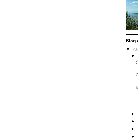
Blog 
▼
20
▼
I
T
►
►
►
►