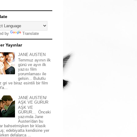
late
ed by
Translate
er Yayınlar
JANE AUSTEN
Temmuz ayının ilk
günü ve ayın ilk
yazısı film
yorumlaması ile
gelsin... Bulutlu
z gri ve biraz esintili bir film
 Ya...
JANE AUSTEN/
AŞK VE GURUR
AŞK VE
GURUR... Önceki
yazımda Jane
Austen'dan bu
ar bahsetmişken bir klasik
uş; edebiyatta kendisine yer
irken defalarca ...