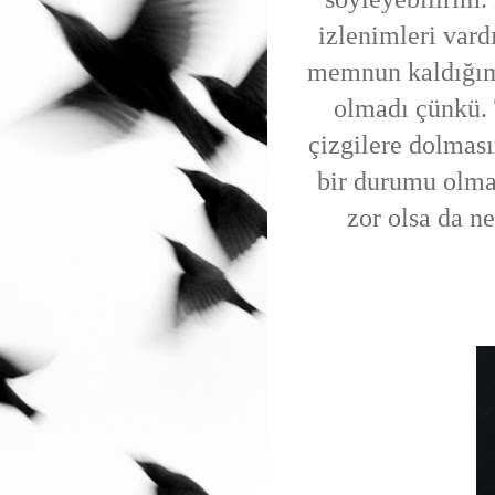
izlenimleri vard
memnun kaldığım 
olmadı çünkü. 
çizgilere dolması
bir durumu olma
zor olsa da n