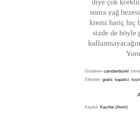
diye çok korktu
sonra yağ bezesi
kremi hariç hiç
sizde de böyle
kullanmayacağım 
Yoru
Gönderen
camdandusler
zam
Etiketler:
gratis
,
kapatici
,
kozm
Kaydol:
Kayıtlar (Atom)