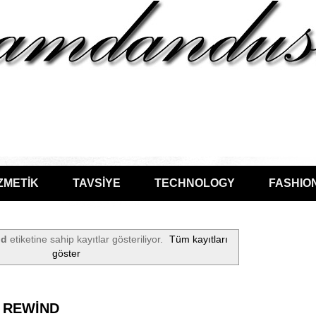
ZMETİK
TAVSİYE
TECHNOLOGY
FASHIO
nd
etiketine sahip kayıtlar gösteriliyor.
Tüm kayıtları
göster
 REWİND