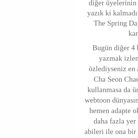
diğer üyelerinin 
yazık ki kalmadı
The Spring Day
kar
Bugün diğer 4 
yazmak izlem
özlediyseniz en 
Cha Seon Chae
kullanmasa da ü
webtoon dünyasına
hemen adapte olm
daha fazla yer
abileri ile ona bir