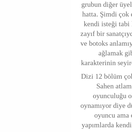
grubun diğer üyel
hatta. Şimdi çok 
kendi isteği tab
zayıf bir sanatçı
ve botoks anlamı
ağlamak gi
karakterinin seyi
Dizi 12 bölüm çok
Sahen atlam
oyunculuğu ol
oynamıyor diye dü
oyuncu ama o
yapımlarda kendis