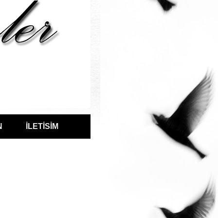
N
İLETİSİM