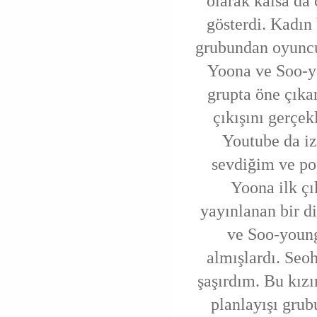
olarak kalsa da
gösterdi. Kadın
grubundan oyuncu
Yoona ve Soo-y
grupta öne çıka
çıkışını gerçek
Youtube da i
sevdiğim ve pop
Yoona ilk çı
yayınlanan bir d
ve Soo-young
almışlardı. Seo
şaşırdım. Bu kızı
planlayışı grub