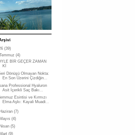
Arşivi
26
(39)
Temmuz
(4)
ÖYLE BİR GEÇER ZAMAN
Kİ
Geri Dönüşü Olmayan Nokta:
En Son Üzerini Çizdiğin...
sana Professional Hyaluron
Asit İçerikli Saç Bakı...
emmuz Esintisi ve Kırmızı
Elma Aşkı: Kayali Muadi...
Haziran
(7)
Mayıs
(4)
Nisan
(5)
Mart
(9)