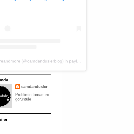
moreandmore (@camdanduslerblog)'in paylaştığı bir gönderi
ımda
camdandusler
Profilimin tamamını
görüntüle
ciler