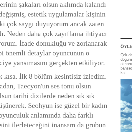
erinin şakaları olsun aklımda kalandı
değişmiş, estetik uygulamalar kişinin
i ki çok saygı duyuyorum ancak zaten
ydı. Neden daha çok zayıflama ihtiyacı
yorum. İfade donukluğu ve zorlanarak
ÖYLE
bi önemli detaylar oyuncunun o
Çok da
doğum 
rciye yansımasını gerçekten etkiliyor.
olmanı
bahsed
kal...
 kısa. İlk 8 bölüm kesintisiz izledim.
adan, Taecyon'un ses tonu olsun
sun tarihi dizilerde neden sık sık
şünerek. Seohyun ise güzel bir kadın
yunculuk anlamında daha farklı
ini ilerleteceğini inansam da grubun