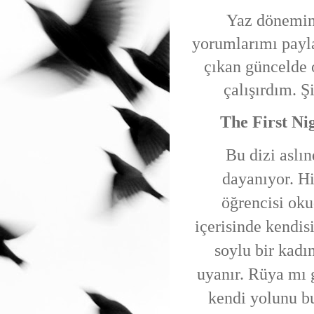
Yaz dönemind
yorumlarımı payla
çıkan güncelde
çalışırdım. Ş
The First Ni
Bu dizi aslı
dayanıyor. H
öğrencisi ok
içerisinde kendis
soylu bir kad
uyanır. Rüya mı 
kendi yolunu b