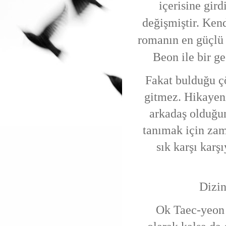
içerisine gird
değişmiştir
. Ken
romanın en güçlü 
Beon ile bir g
Fakat bulduğu çö
gitmez. Hikayen
arkadaş olduğu
tanımak için za
sık karşı karş
Dizin
Ok Taec-yeon 