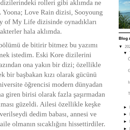
dizilerindeki rolleri gibi aklımda ne
. Yoona; Love Rain dizisi, Sooyoung
 of My Life dizisinde oynadıkları
akterler hala aklımda.
Blog 
bölümü de bitirir bitmez bu yazımı
▼
20
▼
ek istedim. Eski Kore dizilerini
azından ona yakın bir dizi; özellikle
k bir başbakan kızı olarak gücünü
I
niversite öğrencisi modern dünyadan
 giren birisi olarak fazla şaşırmadan
T
ası güzeldi. Ailesi özellikle keşke
►
 verilseydi dedim babası, annesi ve
►
►
 aile olmanın sıcaklığını hissettirdiler.
►