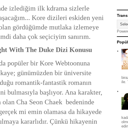
e izlediğim ilk kdrama sizlerle
Trans
şacağım... Kore dizileri eskiden yeni
 olan gördüğümde mutlaka izlemeye
Power
imdi daha çok seçiciyim sanırım.
Popül
ght With The Duke Dizi Konusu
nda popüler bir Kore Webtoonuna
ikaye; günümüzden bir üniversite
bira
uduğu romantik-fantastik romanın
ile.
ini bulmasıyla başlıyor. Ana karakter,
ın olan Cha Seon Chaek bedeninde
gerçek mi emin olamasa da hikayede
kad
ulmaya kararlıdır. Çünkü hikayenin
olm
edin