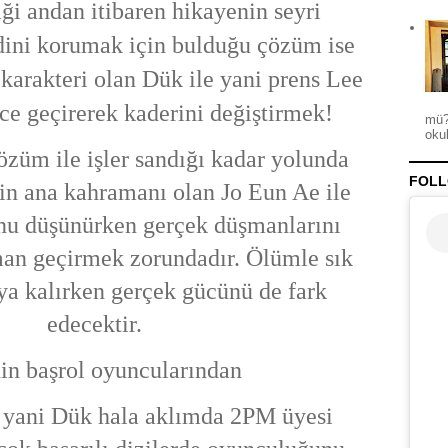
iği andan itibaren hikayenin seyri
dini korumak için bulduğu çözüm ise
karakteri olan Dük ile yani prens Lee
ece geçirerek kaderini değiştirmek!
mü?
okul
züm ile işler sandığı kadar yolunda
FOLL
in ana kahramanı olan Jo Eun Ae ile
nu düşünürken gerçek düşmanlarını
man geçirmek zorundadır. Ölümle sık
ıya kalırken gerçek gücünü de fark
edecektir.
in başrol oyuncularından
yani Dük hala aklımda 2PM üyesi