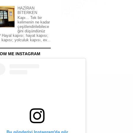
HAZİRAN
BİTERKEN
Kapı... Tek bir
kelimenin ne kadar
çeşitlendirilebilece
ğini düşündünüz
 Hayal kapısı; hayat kapısı;
 kapısı; yolculuk kapısı, ev...
OW ME INSTAGRAM
Bu gönderiyi Instagram'da gör