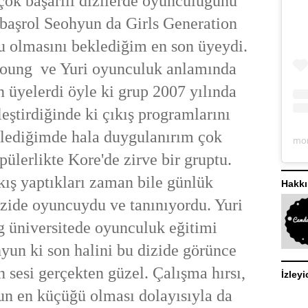
 çok başarılı dizilerde oyunculuğunu
 başrol Seohyun da Girls Generation
 olmasını beklediğim en son üyeydi.
oung ve Yuri oyunculuk anlamında
n üyelerdi öyle ki grup 2007 yılında
leştirdiğinde ki çıkış programlarını
zlediğimde hala duygulanırım çok
ülerlikte Kore'de zirve bir gruptu.
kış yaptıkları zaman bile günlük
Hakk
izide oyuncuydu ve tanınıyordu. Yuri
 üniversitede oyunculuk eğitimi
hyun ki son halini bu dizide görünce
n sesi gerçekten güzel. Çalışma hırsı,
İzleyi
un en küçüğü olması dolayısıyla da