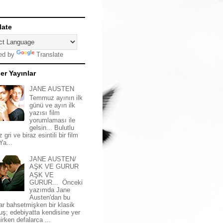
late
ed by
Translate
er Yayınlar
JANE AUSTEN
Temmuz ayının ilk
günü ve ayın ilk
yazısı film
yorumlaması ile
gelsin... Bulutlu
z gri ve biraz esintili bir film
 Ya...
JANE AUSTEN/
AŞK VE GURUR
AŞK VE
GURUR... Önceki
yazımda Jane
Austen'dan bu
ar bahsetmişken bir klasik
uş; edebiyatta kendisine yer
irken defalarca ...