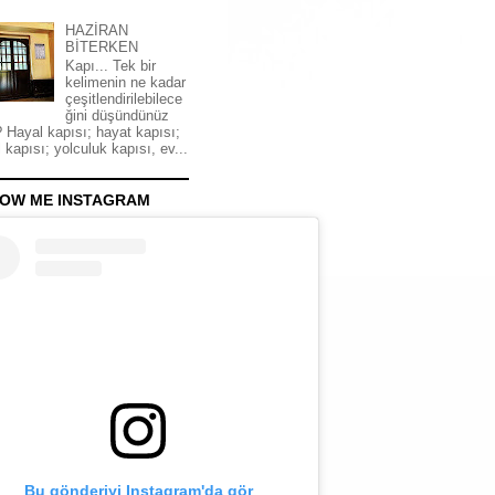
HAZİRAN
BİTERKEN
Kapı... Tek bir
kelimenin ne kadar
çeşitlendirilebilece
ğini düşündünüz
 Hayal kapısı; hayat kapısı;
 kapısı; yolculuk kapısı, ev...
OW ME INSTAGRAM
Bu gönderiyi Instagram'da gör