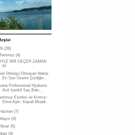
Arşivi
26
(39)
Temmuz
(4)
ÖYLE BİR GEÇER ZAMAN
Kİ
Geri Dönüşü Olmayan Nokta:
En Son Üzerini Çizdiğin...
sana Professional Hyaluron
Asit İçerikli Saç Bakı...
emmuz Esintisi ve Kırmızı
Elma Aşkı: Kayali Muadi...
Haziran
(7)
Mayıs
(4)
Nisan
(5)
Mart
(9)