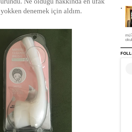
 üründü. Ne olduğu hakkında en ufak
m yokken denemek için aldım.
mü?
okul
FOLL