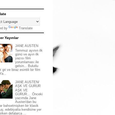
late
ed by
Translate
er Yayınlar
JANE AUSTEN
Temmuz ayının ilk
günü ve ayın ilk
yazısı film
yorumlaması ile
gelsin... Bulutlu
z gri ve biraz esintili bir film
 Ya...
JANE AUSTEN/
AŞK VE GURUR
AŞK VE
GURUR... Önceki
yazımda Jane
Austen'dan bu
ar bahsetmişken bir klasik
uş; edebiyatta kendisine yer
irken defalarca ...