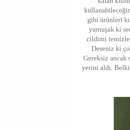
kalan kısım
kullanabileceğin
gibi ürünleri 
yumuşak ki se
cildimi temizl
Deseniz ki ço
Gereksiz ancak 
yerini aldı. Belki