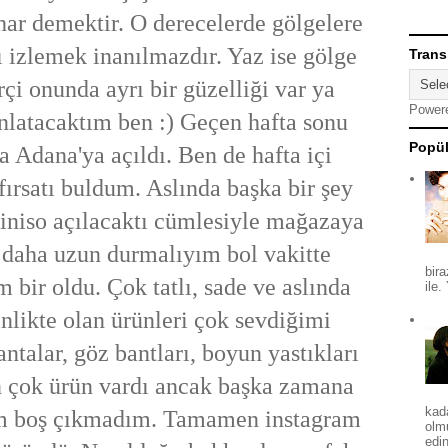
ahar demektir. O derecelerde gölgelere
izlemek inanılmazdır. Yaz ise gölge
Trans
rçi onunda ayrı bir güzelliği var ya
Power
nlatacaktım ben :) Geçen hafta sonu
Popül
 Adana'ya açıldı. Ben de hafta içi
fırsatı buldum. Aslında başka bir şey
iniso açılacaktı cümlesiyle mağazaya
daha uzun durmalıyım bol vakitte
bira
ir oldu. Çok tatlı, sade ve aslında
ile.
inlikte olan ürünleri çok sevdiğimi
ntalar, göz bantları, boyun yastıkları
çok ürün vardı ancak başka zamana
kad
lim boş çıkmadım. Tamamen instagram
olm
edin