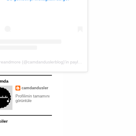
moreandmore (@camdanduslerblog)'in paylaştığı bir gönderi
ımda
camdandusler
Profilimin tamamını
görüntüle
ciler