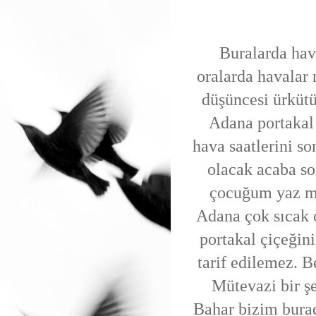
Buralarda hava
oralarda havalar
düşüncesi ürküt
Adana portakal 
hava saatlerini 
olacak acaba s
çocuğum yaz m
Adana çok sıcak 
portakal çiçeğini
tarif edilemez. B
Mütevazi bir şe
Bahar bizim burad