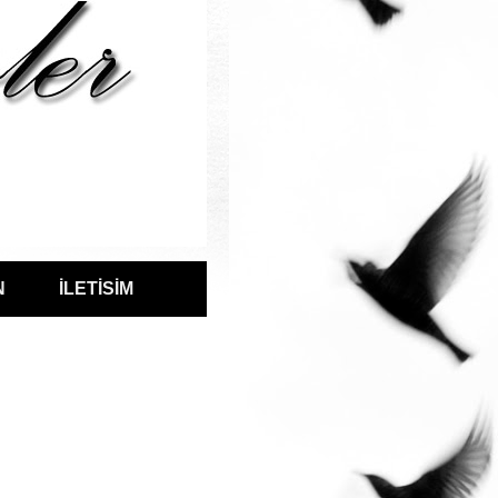
N
İLETİSİM