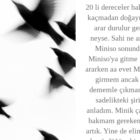
20 li dereceler b
kaçmadan doğayı 
arar durulur ge
neyse. Sahi ne a
Miniso sonunda
Miniso'ya gitme 
ararken aa evet M
girmem ancak 
dememle çıkmam b
sadelikteki şir
anladım. Minik ça
bakmam gereken 
artık. Yine de e