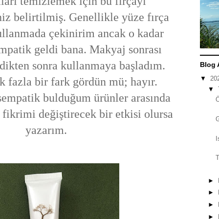
ları temizlemek için bu fırçayı
iz belirtilmiş. Genellikle yüze fırça
kullanmada çekinirim ancak o kadar
mpatik geldi bana. Makyaj sonrası
edikten sonra kullanmaya başladım.
Blog 
▼
20
k fazla bir fark gördün mü; hayır.
▼
sempatik bulduğum ürünler arasında
 fikrimi değiştirecek bir etkisi olursa
yazarım.
I
T
►
►
►
►