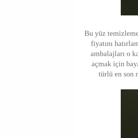
Bu yüz temizleme 
fiyatını hatırl
ambalajları o ka
açmak için baya
türlü en son