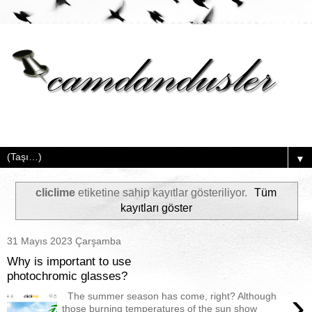
▼
cliclime
etiketine sahip kayıtlar gösteriliyor.
Tüm
kayıtları göster
31 Mayıs 2023 Çarşamba
Why is important to use
photochromic glasses?
›
The summer season has come, right? Although
those burning temperatures of the sun show