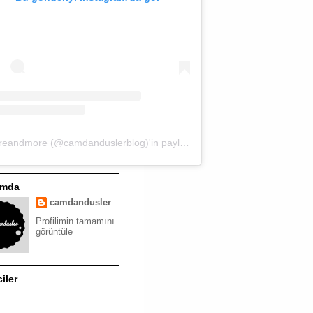
moreandmore (@camdanduslerblog)'in paylaştığı bir gönderi
ımda
camdandusler
Profilimin tamamını
görüntüle
ciler