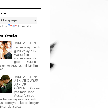
late
ed by
Translate
er Yayınlar
JANE AUSTEN
Temmuz ayının ilk
günü ve ayın ilk
yazısı film
yorumlaması ile
gelsin... Bulutlu
z gri ve biraz esintili bir film
 Ya...
JANE AUSTEN/
AŞK VE GURUR
AŞK VE
GURUR... Önceki
yazımda Jane
Austen'dan bu
ar bahsetmişken bir klasik
uş; edebiyatta kendisine yer
irken defalarca ...