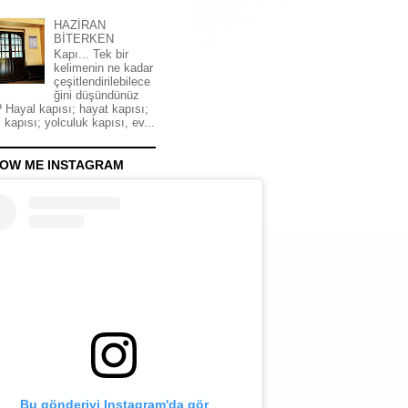
HAZİRAN
BİTERKEN
Kapı... Tek bir
kelimenin ne kadar
çeşitlendirilebilece
ğini düşündünüz
 Hayal kapısı; hayat kapısı;
 kapısı; yolculuk kapısı, ev...
OW ME INSTAGRAM
Bu gönderiyi Instagram'da gör