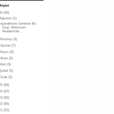
Arşivi
26
(40)
Ağustos
(1)
eşfedilmesi Gereken Bir
Grup: Metronom
Akademi'de...
Temmuz
(4)
Haziran
(7)
Mayıs
(4)
Nisan
(5)
Mart
(9)
Şubat
(5)
Ocak
(5)
25
(89)
24
(97)
23
(65)
22
(85)
21
(53)