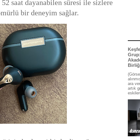
e 52 saat dayanabilen süresi ile sizlere
mürlü bir deneyim sağlar.
Keşfe
Grup
Akade
Birli
(Görse
alınmış
ara ve
artık g
eskiler