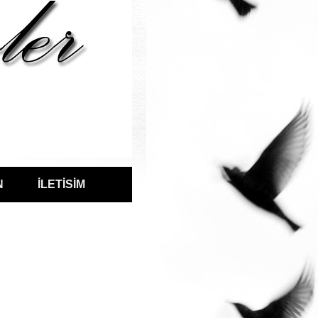
N
İLETİSİM