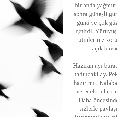
bir anda yağmurl
sonra güneşli gü
günü ve çok güz
getirdi. Yürüyü
rutinleriniz zor
açık hava
Haziran ayı bura
tadındaki ay. Pek
hazır mı? Kalaba
verecek anlarda
Daha öncesinde
sizlerle payla