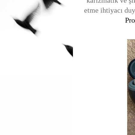
karizmatik ve şı
etme ihtiyacı du
Pro