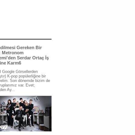
dilmesi Gereken Bir
: Metronom
mi'den Serdar Ortaç İş
ğine Karm6
l Google Görsellerden
tır) K-pop popülerliğine bir
relim. Son dönemde bizim de
ruplarımız var. Evet;
den Ay...