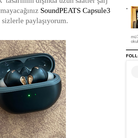
k tasarımın dışında uzun saatler şarj
ymayacağınız
SoundPEATS Capsule3
sizlerle paylaşıyorum.
mü?
okul
FOLL