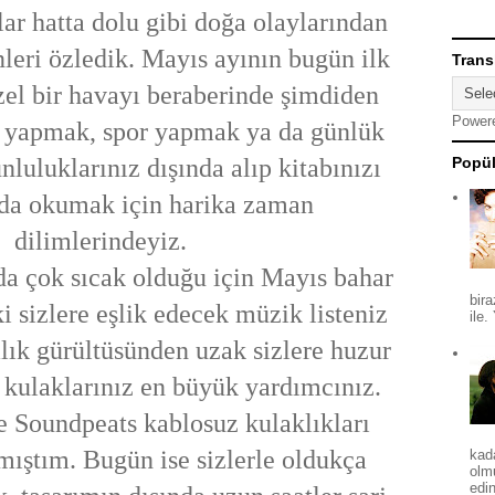
ar hatta dolu gibi doğa olaylarından
nleri özledik. Mayıs ayının bugün ilk
Trans
el bir havayı beraberinde şimdiden
Power
ş yapmak, spor yapmak ya da günlük
unluluklarınız dışında alıp kitabınızı
Popül
da okumak için harika zaman
dilimlerindeyiz.
da çok sıcak olduğu için Mayıs bahar
bira
i sizlere eşlik edecek müzik listeniz
ile.
lık gürültüsünden uzak sizlere huzur
 kulaklarınız en büyük yardımcınız.
 Soundpeats kablosuz kulaklıkları
şmıştım. Bugün ise sizlerle oldukça
kad
olm
edin