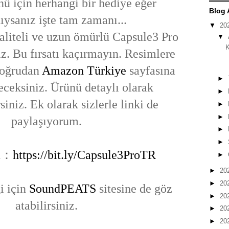
ü için herhangi bir hediye eğer
Blog 
ysanız işte tam zamanı...
▼
20
aliteli ve uzun ömürlü Capsule3 Pro
▼
K
niz. Bu fırsatı kaçırmayın. Resimlere
doğrudan
Amazon Türkiye
sayfasına
►
eceksiniz. Ürünü detaylı olarak
►
siniz. Ek olarak sizlerle linki de
►
►
paylaşıyorum.
►
►
n：
https://bit.ly/Capsule3ProTR
►
►
20
►
20
i için
SoundPEATS
sitesine de göz
►
20
atabilirsiniz.
►
20
►
20