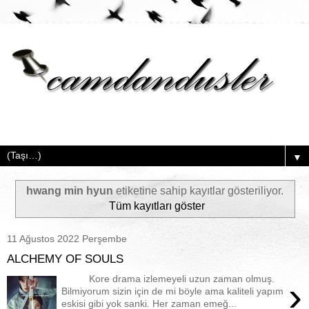
▼
hwang min hyun
etiketine sahip kayıtlar gösteriliyor.
Tüm kayıtları göster
11 Ağustos 2022 Perşembe
ALCHEMY OF SOULS
Kore drama izlemeyeli uzun zaman olmuş.
›
Bilmiyorum sizin için de mi böyle ama kaliteli yapım
eskisi gibi yok sanki. Her zaman emeğ...