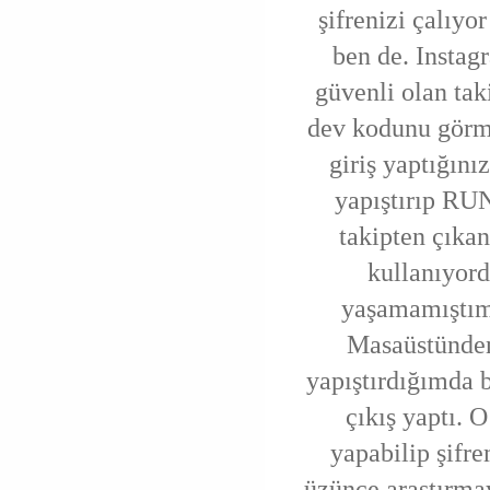
şifrenizi çalıy
ben de. Instag
güvenli olan tak
dev kodunu görm
giriş yaptığın
yapıştırıp RUN
takipten çıkan
kullanıyor
yaşamamıştım,
Masaüstünden
yapıştırdığımda b
çıkış yaptı. 
yapabilip şifr
üzünce araştırmay