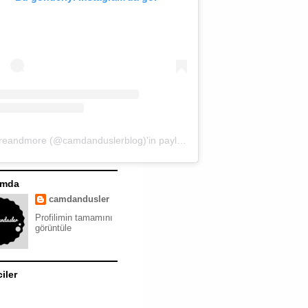
moreandmore (@camdanduslerblog)'in paylaştığı bir gönderi
ımda
camdandusler
Profilimin tamamını
görüntüle
ciler