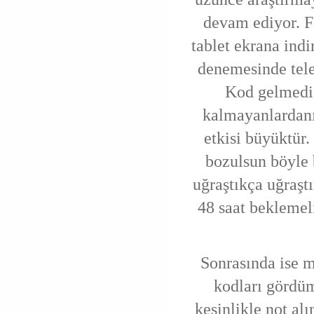
devam ediyor. F
tablet ekrana ind
denemesinde tel
Kod gelmedi
kalmayanlardanı
etkisi büyüktür.
bozulsun böyle
uğraştıkça uğraş
48 saat bekleme
Sonrasında ise m
kodları gördüm
kesinlikle not al