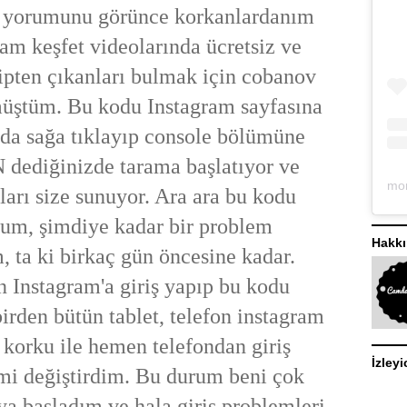
or yorumunu görünce korkanlardanım
ram keşfet videolarında ücretsiz ve
ipten çıkanları bulmak için cobanov
üştüm. Bu kodu Instagram sayfasına
ızda sağa tıklayıp console bölümüne
 dediğinizde tarama başlatıyor ve
ları size sunuyor. Ara ara bu kodu
dum, şimdiye kadar bir problem
Hakk
 ta ki birkaç gün öncesine kadar.
 Instagram'a giriş yapıp bu kodu
irden bütün tablet, telefon instagram
O korku ile hemen telefondan giriş
İzleyi
emi değiştirdim. Bu durum beni çok
a başladım ve hala giriş problemleri