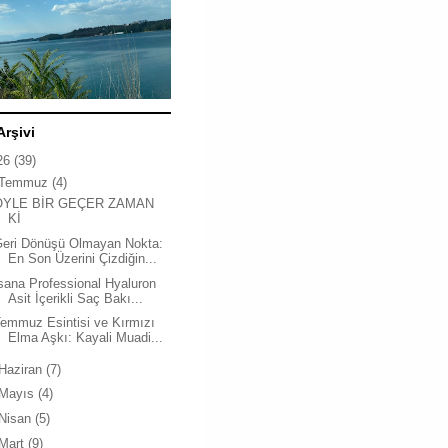
Arşivi
26
(39)
Temmuz
(4)
ÖYLE BİR GEÇER ZAMAN
Kİ
Geri Dönüşü Olmayan Nokta:
En Son Üzerini Çizdiğin...
sana Professional Hyaluron
Asit İçerikli Saç Bakı...
emmuz Esintisi ve Kırmızı
Elma Aşkı: Kayali Muadi...
Haziran
(7)
Mayıs
(4)
Nisan
(5)
Mart
(9)