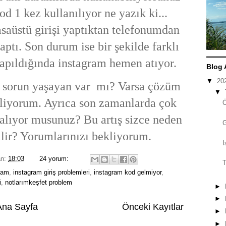
d 1 kez kullanılıyor ne yazık ki...
saüstü girişi yaptıktan telefonumdan
aptı. Son durum ise bir şekilde farklı
 yapıldığında instagram hemen atıyor.
Blog 
▼
20
 sorun yaşayan var mı? Varsa çözüm
▼
kliyorum. Ayrıca son zamanlarda çok
alıyor musunuz? Bu artış sizce neden
lir? Yorumlarınızı bekliyorum.
I
an:
18:03
24 yorum:
T
ram
,
instagram giriş problemleri
,
instagram kod gelmiyor
,
i
,
notlarımkeşfet problem
►
►
Ana Sayfa
Önceki Kayıtlar
►
►