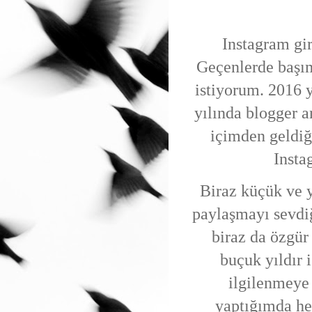
Instagram gi
Geçenlerde başım
istiyorum. 2016 
yılında blogger 
içimden geldiğ
Insta
Biraz küçük ve y
paylaşmayı sevd
biraz da özgür 
buçuk yıldır 
ilgilenmeye
yaptığımda he