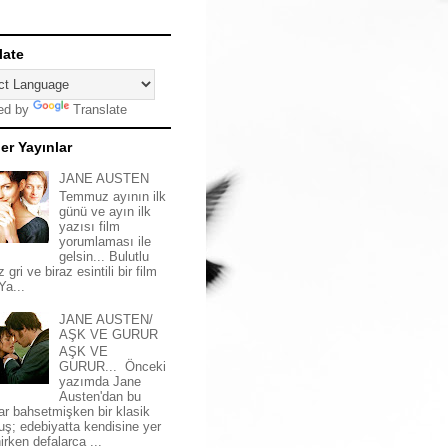
late
ed by
Translate
er Yayınlar
JANE AUSTEN
Temmuz ayının ilk
günü ve ayın ilk
yazısı film
yorumlaması ile
gelsin... Bulutlu
z gri ve biraz esintili bir film
 Ya...
JANE AUSTEN/
AŞK VE GURUR
AŞK VE
GURUR... Önceki
yazımda Jane
Austen'dan bu
ar bahsetmişken bir klasik
uş; edebiyatta kendisine yer
irken defalarca ...