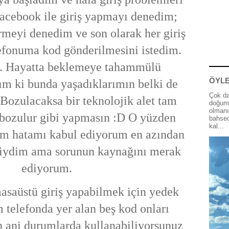
acebook ile giriş yapmayı denedim;
irmeyi denedim ve son olarak her giriş
efonuma kod gönderilmesini istedim.
. Hayatta beklemeye tahammülü
ÖYLE
m ki bunda yaşadıklarımın belki de
Çok da
 Bozulacaksa bir teknolojik alet tam
doğum 
olmanı
 bozulur gibi yapmasın :D O yüzden
bahsed
kal...
tım hatamı kabul ediyorum en azından
liydim ama sorunun kaynağını merak
ediyorum.
asaüstü giriş yapabilmek için yedek
 telefonda yer alan beş kod onları
ın ani durumlarda kullanabiliyorsunuz