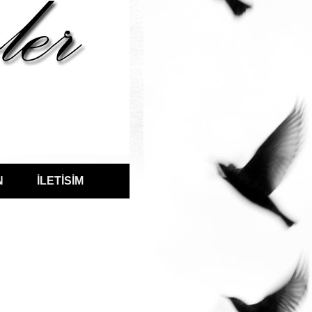
N
İLETİSİM