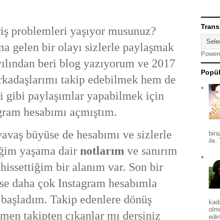
Trans
riş problemleri yaşıyor musunuz?
a gelen bir olayı sizlerle paylaşmak
Power
yılından beri blog yazıyorum ve 2017
Popül
arkadaşlarımı takip edebilmek hem de
i gibi paylaşımlar yapabilmek için
gram hesabımı açmıştım.
avaş büyüse de hesabımı ve sizlerle
bira
ile.
iğim yaşama dair
notlarım
ve sanırım
hissettiğim bir alanım var. Son bir
ise daha çok Instagram hesabımla
 başladım. Takip edenlere dönüş
kad
olm
men takipten çıkanlar mı dersiniz
edin