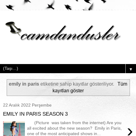
▼
emily in paris
etiketine sahip kayıtlar gösteriliyor.
Tüm
kayıtları göster
22 Aralık 2022 Perşembe
EMILY IN PARIS SEASON 3
(Picture was taken from the internet) Are you
›
all excited about the new season? Emily in Paris,
one of the most anticipated shows in...