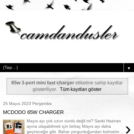
▼
65w 3-port mini fast charger
etiketine sahip kayıtlar
gösteriliyor.
Tüm kayıtları göster
25 Mayıs 2023 Perşembe
MCDODO 65W CHARGER
Mayıs ayı çok uzun sürdü değil mi? Sanki Haziran
›
ayına ulaşabilmek için birkaç Mayıs ayı daha
geçireceğiz gibi. Bahar yorgunluğundan bahsetm...