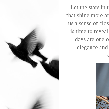
Let the stars in 
that shine more a
us a sense of clo
is time to revea
days are one 
elegance and 