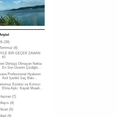
Arşivi
26
(39)
Temmuz
(4)
ÖYLE BİR GEÇER ZAMAN
Kİ
Geri Dönüşü Olmayan Nokta:
En Son Üzerini Çizdiğin...
sana Professional Hyaluron
Asit İçerikli Saç Bakı...
emmuz Esintisi ve Kırmızı
Elma Aşkı: Kayali Muadi...
Haziran
(7)
Mayıs
(4)
Nisan
(5)
Mart
(9)