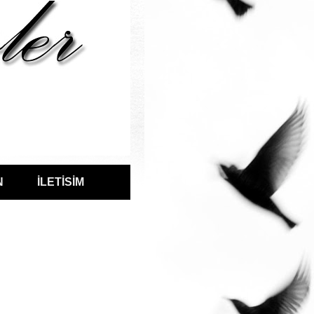
N
İLETİSİM