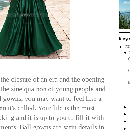
Blog 
▼
20
▼
the closure of an era and the opening
I
 the sine qua non of young people and
T
l gowns, you may want to feel like a
n it's called. Your life is the most
►
►
ng and it is up to you to fill it with
►
ents. Ball gowns are satin details in
►