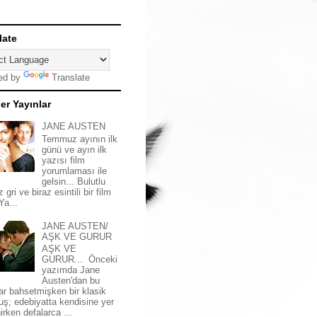
late
ed by
Translate
er Yayınlar
JANE AUSTEN
Temmuz ayının ilk
günü ve ayın ilk
yazısı film
yorumlaması ile
gelsin... Bulutlu
z gri ve biraz esintili bir film
 Ya...
JANE AUSTEN/
AŞK VE GURUR
AŞK VE
GURUR... Önceki
yazımda Jane
Austen'dan bu
ar bahsetmişken bir klasik
uş; edebiyatta kendisine yer
irken defalarca ...