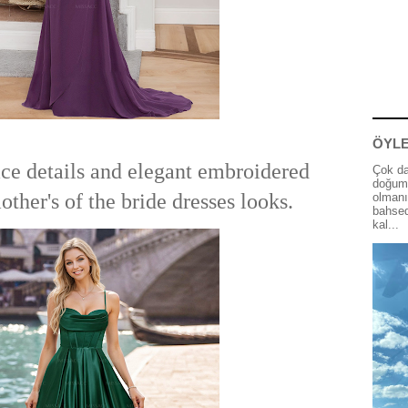
ÖYLE
lace details and elegant embroidered
Çok da
doğum 
other's of the bride dresses looks.
olmanı
bahsed
kal...