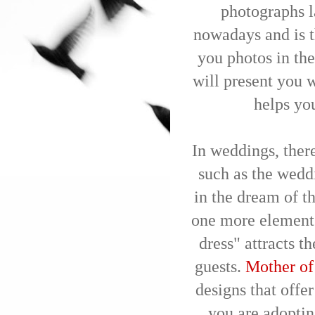
photographs l
nowadays and is t
you photos in the 
will present you w
helps you
In weddings, there
such as the wedd
in the dream of t
one more element 
dress" attracts th
guests.
Mother of
designs that offe
you are adopting