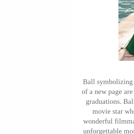
Ball symbolizing 
of a new page are
graduations. Bal
movie star whe
wonderful filmmaki
unforgettable mom