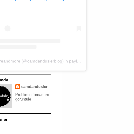
moreandmore (@camdanduslerblog)'in paylaştığı bir gönderi
ımda
camdandusler
Profilimin tamamını
görüntüle
ciler