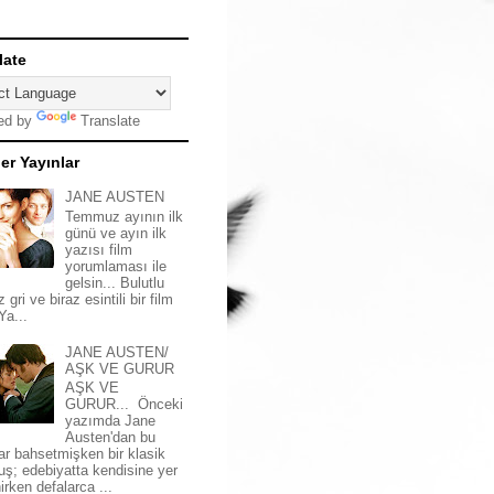
late
ed by
Translate
er Yayınlar
JANE AUSTEN
Temmuz ayının ilk
günü ve ayın ilk
yazısı film
yorumlaması ile
gelsin... Bulutlu
z gri ve biraz esintili bir film
 Ya...
JANE AUSTEN/
AŞK VE GURUR
AŞK VE
GURUR... Önceki
yazımda Jane
Austen'dan bu
ar bahsetmişken bir klasik
uş; edebiyatta kendisine yer
irken defalarca ...