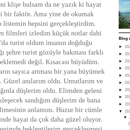
i klişe bulsam da ne yazık ki hayat
li bir faktör. Ama yine de okumak
p listemin hepsini gerçekleştirdim.
m filmleri izledim küçük notlar dahi
Blog 
'da turist oldum insanın doğduğu
►
20
 şehre turist gözüyle bakması farklı
►
20
a eklemedi değil. Kısacası büyüdüm.
►
20
►
20
arın sayıca artması bir yana büyümek
►
20
ye. Güzel anılarım oldu. Umutlarım ve
►
20
ğınla düşlerim oldu. Elimden geleni
►
20
►
20
leşecek sandığım düşlerim de bana
►
20
elimesinin anlamını. Huzur bir cümle
▼
20
▼
ğinde hayat da çok daha güzel oluyor.
benimde beklentilerim gerçekleşmesi