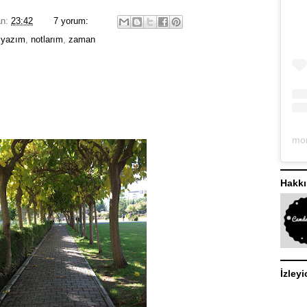
an:
23:42
7 yorum:
 yazım
,
notlarım
,
zaman
Hakk
İzleyi