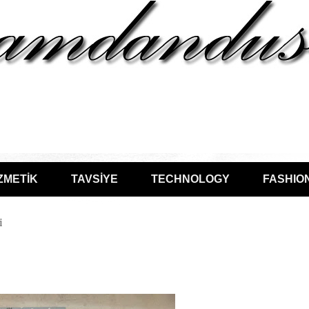
ZMETİK
TAVSİYE
TECHNOLOGY
FASHIO
i