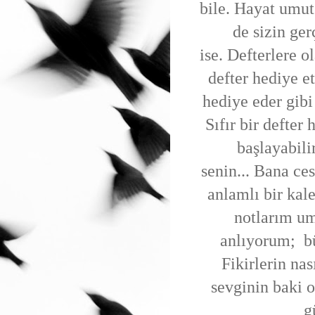
bile. Hayat umut 
de sizin ger
ise. Defterlere 
defter hediye e
hediye eder gibi
Sıfır bir defter
başlayabili
senin... Bana ces
anlamlı bir kale
notlarım um
anlıyorum; b
Fikirlerin na
sevginin baki 
g