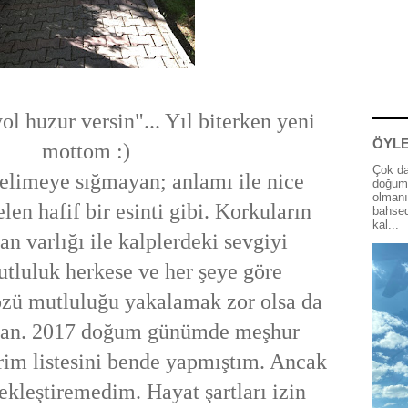
l huzur versin"... Yıl biterken yeni
ÖYLE
mottom :)
Çok da
elimeye sığmayan; anlamı ile nice
doğum 
olmanı
len hafif bir esinti gibi. Korkuların
bahsed
kal...
an varlığı ile kalplerdeki sevgiyi
utluluk herkese ve her şeye göre
n özü mutluluğu yakalamak zor olsa da
nsan. 2017 doğum günümde meşhur
rim listesini bende yapmıştım. Ancak
ekleştiremedim. Hayat şartları izin