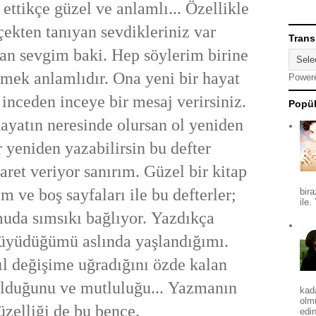
ettikçe güzel ve anlamlı... Özellikle
çekten tanıyan sevdikleriniz var
Trans
olan sevgim baki. Hep söylerim birine
tmek anlamlıdır. Ona yeni bir hayat
Power
 inceden inceye bir mesaj verirsiniz.
Popül
 hayatın neresinde olursan ol yeniden
r yeniden yazabilirsin bu defter
aret veriyor sanırım. Güzel bir kitap
m ve boş sayfaları ile bu defterler;
bira
ile.
uda sımsıkı bağlıyor. Yazdıkça
üyüdüğümü aslında yaşlandığımı.
sıl değişime uğradığını özde kalan
olduğunu ve mutluluğu... Yazmanın
kad
olm
üzelliği de bu bence.
edin