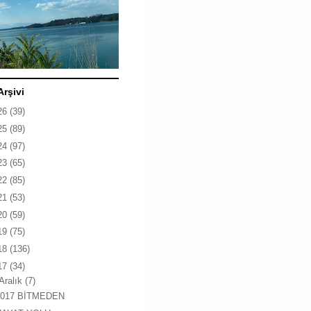
Arşivi
26
(39)
25
(89)
24
(97)
23
(65)
22
(85)
21
(53)
20
(59)
19
(75)
18
(136)
17
(34)
Aralık
(7)
2017 BİTMEDEN