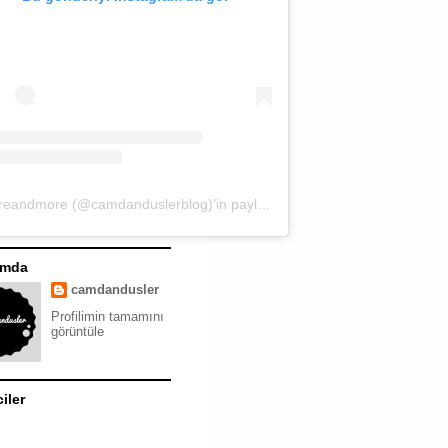
moreandmore (@camdanduslerblog)'in paylaştığı bir gönderi
ımda
camdandusler
Profilimin tamamını
görüntüle
ciler