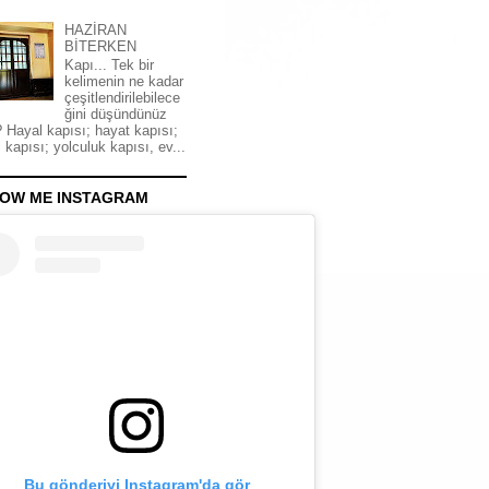
HAZİRAN
BİTERKEN
Kapı... Tek bir
kelimenin ne kadar
çeşitlendirilebilece
ğini düşündünüz
 Hayal kapısı; hayat kapısı;
 kapısı; yolculuk kapısı, ev...
OW ME INSTAGRAM
Bu gönderiyi Instagram'da gör