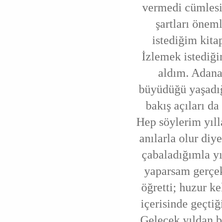
vermedi cümlesin
şartları önem
istediğim kita
İzlemek istediği
aldım. Adana
büyüdüğü yaşadığı
bakış açıları d
Hep söylerim yıll
anılarla olur di
çabaladığımla yı
yaparsam gerçek
öğretti; huzur k
içerisinde geçti
Gelecek yıldan 