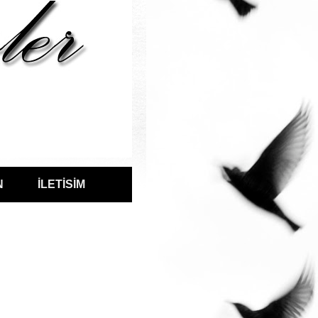
N
İLETİSİM