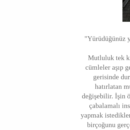
"
Yürüdüğünüz yo
Mutluluk tek k
cümleler aşıp ge
gerisinde dur
hatırlatan m
değişebilir. İşi
çabalamalı i
yapmak istedikle
birçoğunu gerç