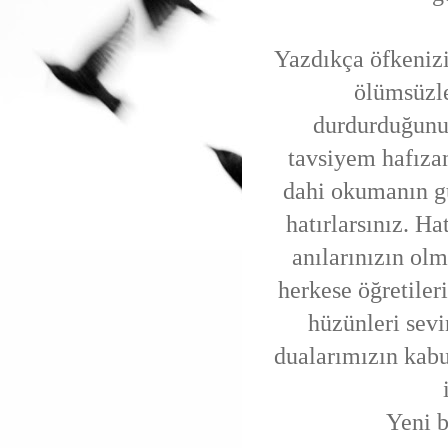
Yazdıkça öfkeniz
ölümsüzle
durdurduğunu
tavsiyem hafızan
dahi okumanın gü
hatırlarsınız. H
anılarınızın ol
herkese öğretiler
hüzünleri sevi
dualarımızın kab
Yeni b