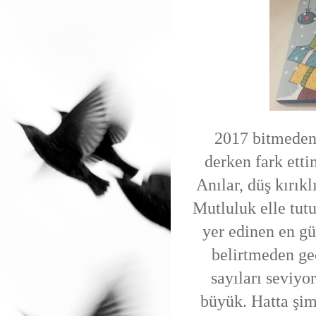
2017 bitmeden
derken fark etti
Anılar, düş kırıkl
Mutluluk elle tut
yer edinen en gü
belirtmeden ge
sayıları seviy
büyük. Hatta şi