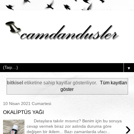
▼
bitkisel
etiketine sahip kayıtlar gösteriliyor.
Tüm kayıtları
göster
10 Nisan 2021 Cumartesi
OKALİPTÜS YAĞI
Detaylara takılır mısınız? Benim için bu soruya
›
cevap vermek biraz zor aslında duruma göre
değişen bir ikilem... Bazı zamanlarda ufacı...