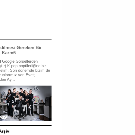
dilmesi Gereken Bir
: Karm6
l Google Görsellerden
tır) K-pop popülerliğine bir
relim. Son dönemde bizim de
ruplarımız var. Evet;
den Ay...
Arşivi