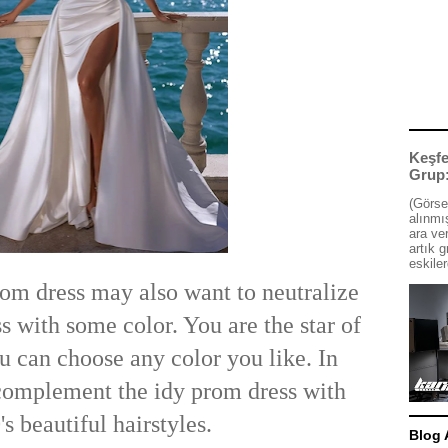
Keşfe
Grup
(Görse
alınmış
ara ve
artık g
eskiler
om dress may also want to neutralize
ss with some color. You are the star of
u can choose any color you like. In
complement the idy prom dress with
's beautiful hairstyles.
Blog 