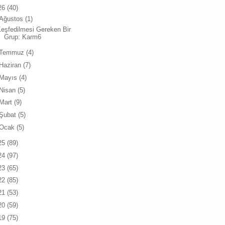
26
(40)
Ağustos
(1)
eşfedilmesi Gereken Bir
Grup: Karm6
Temmuz
(4)
Haziran
(7)
Mayıs
(4)
Nisan
(5)
Mart
(9)
Şubat
(5)
Ocak
(5)
25
(89)
24
(97)
23
(65)
22
(85)
21
(53)
20
(59)
19
(75)