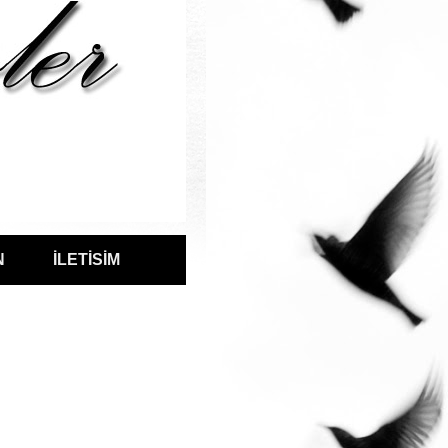
N
İLETİSİM