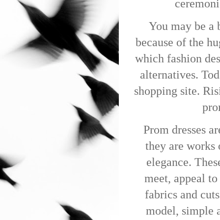
ceremonie
You may be a b
because of the hu
which fashion des
alternatives. To
shopping site. Ris
pro
Prom dresses are
they are works o
elegance.
These
meet, appeal to 
fabrics and cuts
model, simple a