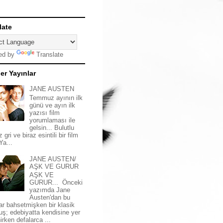
late
ed by
Translate
er Yayınlar
JANE AUSTEN
Temmuz ayının ilk
günü ve ayın ilk
yazısı film
yorumlaması ile
gelsin... Bulutlu
z gri ve biraz esintili bir film
 Ya...
JANE AUSTEN/
AŞK VE GURUR
AŞK VE
GURUR... Önceki
yazımda Jane
Austen'dan bu
ar bahsetmişken bir klasik
uş; edebiyatta kendisine yer
irken defalarca ...