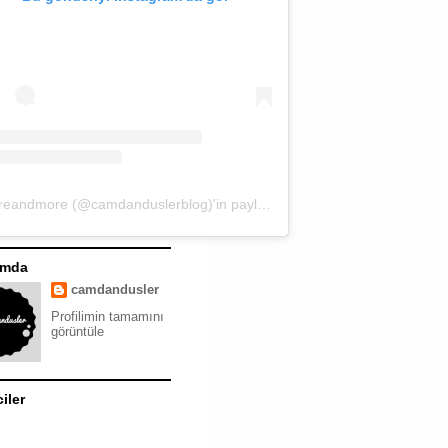
moreandmore (@camdanduslerblog)'in paylaştığı bir gönderi
ımda
camdandusler
Profilimin tamamını
görüntüle
ciler