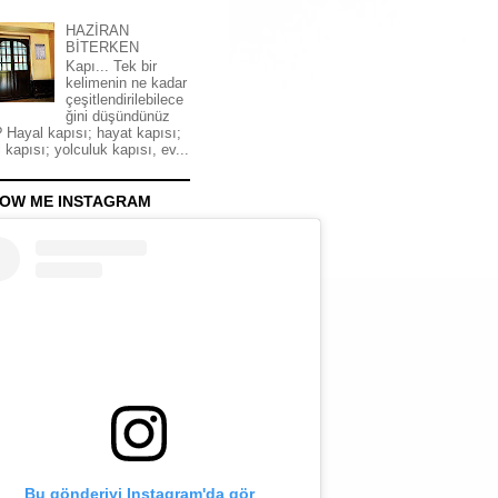
HAZİRAN
BİTERKEN
Kapı... Tek bir
kelimenin ne kadar
çeşitlendirilebilece
ğini düşündünüz
 Hayal kapısı; hayat kapısı;
 kapısı; yolculuk kapısı, ev...
OW ME INSTAGRAM
Bu gönderiyi Instagram'da gör