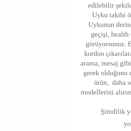
edilebilir şekil
Uyku takibi ö
Uykunun derin 
geçişi, health
görüyorsunuz. Bi
kordon çıkarılar
arama, mesaj gibi
gerek olduğunu 
ürün, daha s
modellerini alırı
Şimdilik y
yo