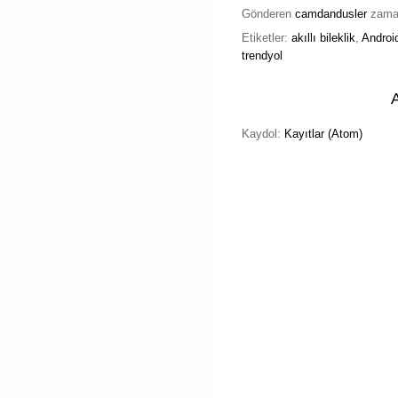
Gönderen
camdandusler
zam
Etiketler:
akıllı bileklik
,
Androi
trendyol
Kaydol:
Kayıtlar (Atom)