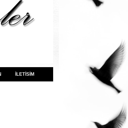
N
İLETİSİM