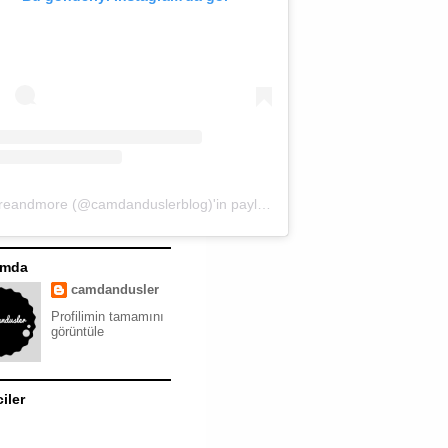
moreandmore (@camdanduslerblog)'in paylaştığı bir gönderi
ımda
camdandusler
Profilimin tamamını
görüntüle
ciler