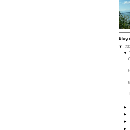
Blog 
▼
20
▼
I
T
►
►
►
►