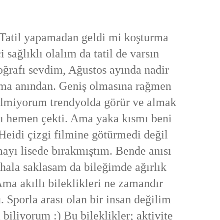
. Tatil yapamadan geldi mi koşturma
i sağlıklı olalım da tatil de varsın
oğrafı sevdim, Ağustos ayında nadir
ma anından. Geniş olmasına rağmen
ilmiyorum trendyolda görür ve alma
k
şı hemen çekti. Ama yaka kısmı beni
eidi çizgi filmine götürmedi değil
mayı lisede bırakmıştım. Bende anısı
 hala saklasam da bileğimde ağırlık
a akıllı bileklikleri ne zamandır
. Sporla arası olan bir insan değilim
iliyorum :) Bu bileklikler; aktivite