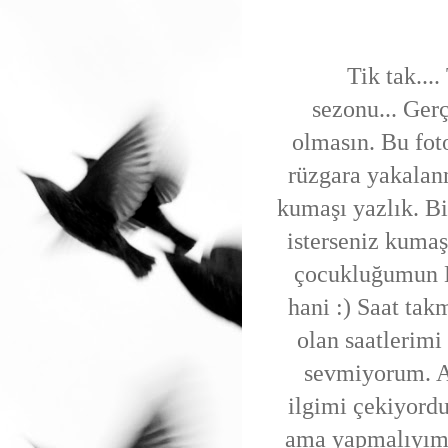
Tik tak...
sezonu... Gerç
olmasın. Bu fot
rüzgara yakalan
kumaşı yazlık. B
isterseniz kuma
çocukluğumun H
hani :) Saat tak
olan saatlerimi
sevmiyorum. Am
ilgimi çekiyordu
ama yapmalıyım b