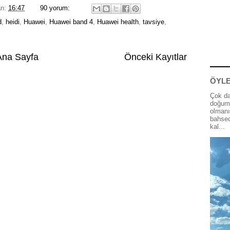
an:
16:47
90 yorum:
d
,
heidi
,
Huawei
,
Huawei band 4
,
Huawei health
,
tavsiye
,
Ana Sayfa
Önceki Kayıtlar
ÖYLE
Çok da
doğum 
olmanı
bahsed
kal...