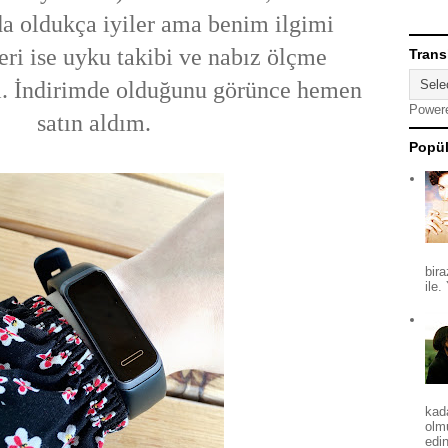
a oldukça iyiler ama benim ilgimi
eri ise uyku takibi ve nabız ölçme
Trans
sı. İndirimde olduğunu görünce hemen
Power
satın aldım.
Popül
bira
ile.
kad
olm
edin