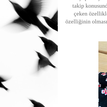
takip konusund
çeken özellikl
özelliğinin olma