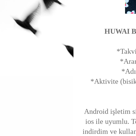
HUWAI B
*Takvi
*Aram
*Adı
*Aktivite (bisik
Android işletim si
ios ile uyumlu.
indirdim ve kulla