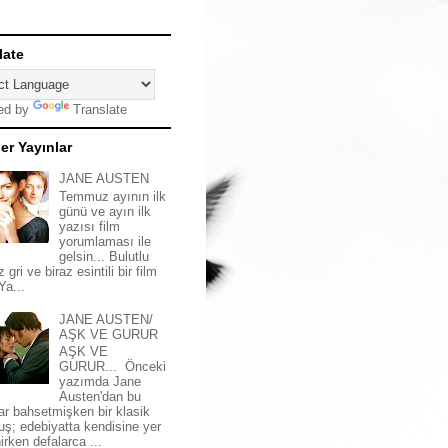
late
ed by
Translate
er Yayınlar
JANE AUSTEN
Temmuz ayının ilk
günü ve ayın ilk
yazısı film
yorumlaması ile
gelsin... Bulutlu
z gri ve biraz esintili bir film
 Ya...
JANE AUSTEN/
AŞK VE GURUR
AŞK VE
GURUR... Önceki
yazımda Jane
Austen'dan bu
ar bahsetmişken bir klasik
uş; edebiyatta kendisine yer
irken defalarca ...