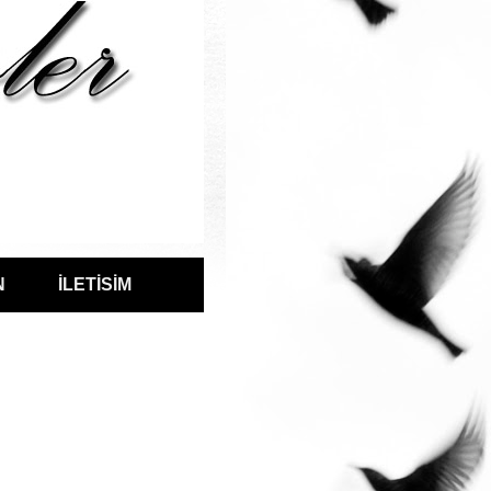
N
İLETİSİM