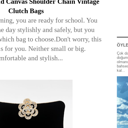
id Canvas Shoulder Chain Vintage
Clutch Bags
ning, you are ready for school. You
he day stylishly and safely, but you
which bag to choose.Don't worry, this
ÖYLE
s for you. Neither small or big.
Çok da
fortable and stylish...
doğum 
olmanı
bahsed
kal...