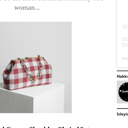
woman...
Hakk
İzleyi