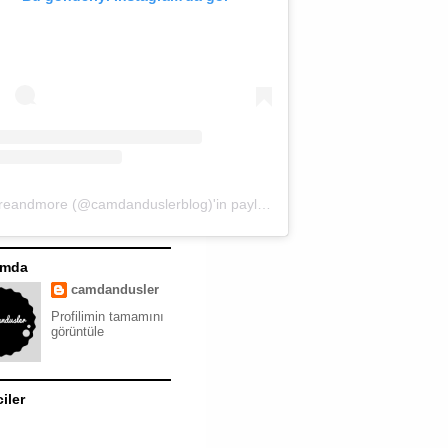
moreandmore (@camdanduslerblog)'in paylaştığı bir gönderi
ımda
camdandusler
Profilimin tamamını
görüntüle
ciler