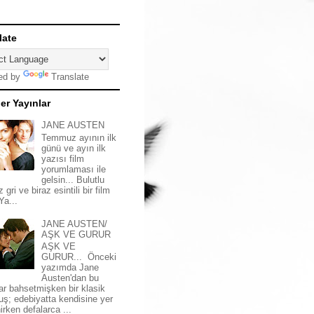
late
ed by
Translate
er Yayınlar
JANE AUSTEN
Temmuz ayının ilk
günü ve ayın ilk
yazısı film
yorumlaması ile
gelsin... Bulutlu
z gri ve biraz esintili bir film
 Ya...
JANE AUSTEN/
AŞK VE GURUR
AŞK VE
GURUR... Önceki
yazımda Jane
Austen'dan bu
ar bahsetmişken bir klasik
uş; edebiyatta kendisine yer
irken defalarca ...