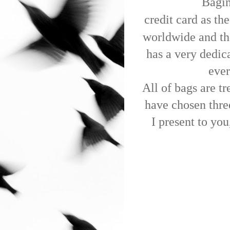
Bagin
credit card as th
worldwide and th
has a very dedic
ever
All of bags are t
have chosen thre
I present to you