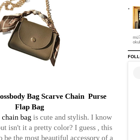
mü?
okul
FOLL
rossbody Bag Scarve Chain Purse
Flap Bag
s
chain bag
is cute and stylish. I know
but isn't it a pretty color? I guess , this
o be the most beautiful accessory of a