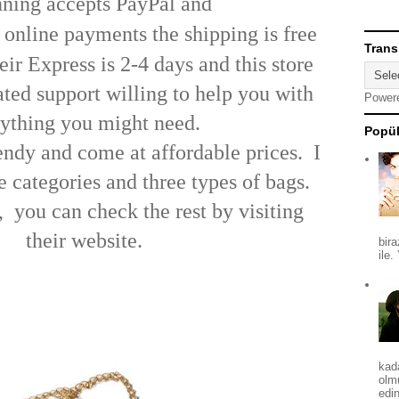
ning accepts
PayPal and
e online payments the shipping is free
Trans
eir
Express is 2-4 days
and this store
ated support willing to help you with
Power
ything you might need.
Popül
rendy and come at affordable prices. I
e categories and three types of bags.
, you can check the rest by visiting
their website.
bira
ile.
kad
olm
edin