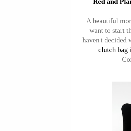
Red and Pla
A beautiful mor
want to start t
haven't decided 
clutch bag
i
Com