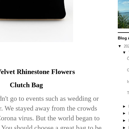
Blog 
▼
20
▼
elvet Rhinestone Flowers
I
Clutch Bag
T
n't go to events such as wedding or
►
ar. We stayed away from the crowds
►
Corona virus. But the world began to
►
. You should choose a great bag to be
►