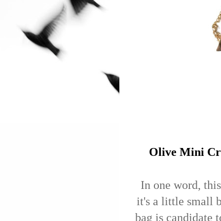
Olive Mini C
In one word, thi
it's a little small 
bag is candidate t