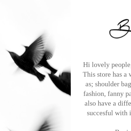
Hi lovely people
This store has a 
as; shoulder bag
fashion, fanny p
also have a diff
succesful with i