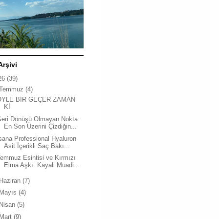
Arşivi
26
(39)
Temmuz
(4)
ÖYLE BİR GEÇER ZAMAN
Kİ
Geri Dönüşü Olmayan Nokta:
En Son Üzerini Çizdiğin...
sana Professional Hyaluron
Asit İçerikli Saç Bakı...
emmuz Esintisi ve Kırmızı
Elma Aşkı: Kayali Muadi...
Haziran
(7)
Mayıs
(4)
Nisan
(5)
Mart
(9)