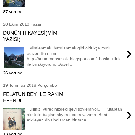
87 yorum:
28 Ekim 2018 Pazar
DÜNÜN HİKAYESİ(MİM
YAZISI)
›
Mimlenmek; hatırlanmak gibi oldukça mutlu
ediyor. Bu mimi
http://buummansessiz.blogspot.com/ başlattı linki
ile bırakıyorum. Güzel ...
26 yorum:
19 Temmuz 2018 Perşembe
FELATUN BEY İLE RAKIM
EFENDİ
›
Diliniz, yüreğinizdeki şeyi söylemiyor.... Kitaptan
alıntı ile başlamalıyım dedim yazıma. Beni
etkileyen diyaloglardan bir tane...
13 yorum: