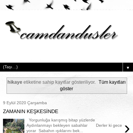
▼
hikaye
etiketine sahip kayıtlar gösteriliyor.
Tüm kayıtları
göster
9 Eylül 2020 Çarşamba
ZAMANIN KEŞKESİNDE
Yorgunluğa karışmış bitap yüzlerde
›
Aydınlanmayı bekleyen sabahlar Derler ki gece
yorar Sabahın ışıklarını bek...